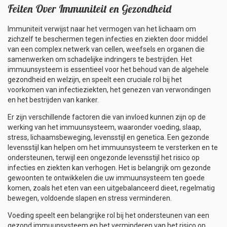
Feiten Over Immuniteit en Gezondheid
Immuniteit verwijst naar het vermogen van het lichaam om
zichzelf te beschermen tegen infecties en ziekten door middel
van een complex netwerk van cellen, weefsels en organen die
samenwerken om schadelijke indringers te bestrijden. Het
immuunsysteem is essentieel voor het behoud van de algehele
gezondheid en welzijn, en speelt een cruciale rol bij het
voorkomen van infectieziekten, het genezen van verwondingen
en het bestrijden van kanker.
Er zijn verschillende factoren die van invloed kunnen zijn op de
werking van het immuunsysteem, waaronder voeding, slaap,
stress, lichaamsbeweging, levensstijl en genetica. Een gezonde
levensstijl kan helpen om het immuunsysteem te versterken en te
ondersteunen, terwijl een ongezonde levensstijl het risico op
infecties en ziekten kan verhogen. Het is belangrijk om gezonde
gewoonten te ontwikkelen die uw immuunsysteem ten goede
komen, zoals het eten van een uitgebalanceerd dieet, regelmatig
bewegen, voldoende slapen en stress verminderen.
Voeding speelt een belangrijke rol bij het ondersteunen van een
gezond immuunsysteem en het verminderen van het risico op