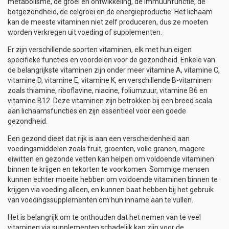
metabolisme, de groei en ontwikkeling, de immuunfunctie, de
botgezondheid, de celgroei en de energieproductie. Het lichaam
kan de meeste vitaminen niet zelf produceren, dus ze moeten
worden verkregen uit voeding of supplementen.
Er zijn verschillende soorten vitaminen, elk met hun eigen
specifieke functies en voordelen voor de gezondheid. Enkele van
de belangrijkste vitaminen zijn onder meer vitamine A, vitamine C,
vitamine D, vitamine E, vitamine K, en verschillende B-vitaminen
zoals thiamine, riboflavine, niacine, foliumzuur, vitamine B6 en
vitamine B12. Deze vitaminen zijn betrokken bij een breed scala
aan lichaamsfuncties en zijn essentieel voor een goede
gezondheid.
Een gezond dieet dat rijk is aan een verscheidenheid aan
voedingsmiddelen zoals fruit, groenten, volle granen, magere
eiwitten en gezonde vetten kan helpen om voldoende vitaminen
binnen te krijgen en tekorten te voorkomen. Sommige mensen
kunnen echter moeite hebben om voldoende vitaminen binnen te
krijgen via voeding alleen, en kunnen baat hebben bij het gebruik
van voedingssupplementen om hun inname aan te vullen.
Het is belangrijk om te onthouden dat het nemen van te veel
vitaminen via supplementen schadelijk kan zijn voor de