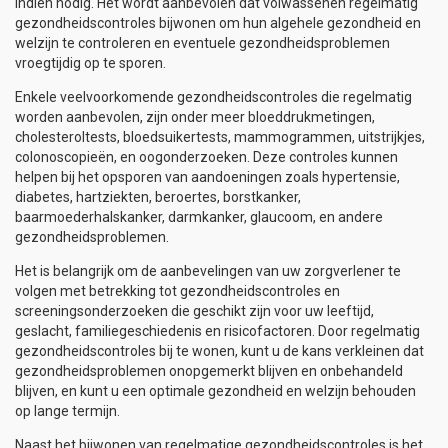
indien nodig. Het wordt aanbevolen dat volwassenen regelmatig
gezondheidscontroles bijwonen om hun algehele gezondheid en
welzijn te controleren en eventuele gezondheidsproblemen
vroegtijdig op te sporen.
Enkele veelvoorkomende gezondheidscontroles die regelmatig
worden aanbevolen, zijn onder meer bloeddrukmetingen,
cholesteroltests, bloedsuikertests, mammogrammen, uitstrijkjes,
colonoscopieën, en oogonderzoeken. Deze controles kunnen
helpen bij het opsporen van aandoeningen zoals hypertensie,
diabetes, hartziekten, beroertes, borstkanker,
baarmoederhalskanker, darmkanker, glaucoom, en andere
gezondheidsproblemen.
Het is belangrijk om de aanbevelingen van uw zorgverlener te
volgen met betrekking tot gezondheidscontroles en
screeningsonderzoeken die geschikt zijn voor uw leeftijd,
geslacht, familiegeschiedenis en risicofactoren. Door regelmatig
gezondheidscontroles bij te wonen, kunt u de kans verkleinen dat
gezondheidsproblemen onopgemerkt blijven en onbehandeld
blijven, en kunt u een optimale gezondheid en welzijn behouden
op lange termijn.
Naast het bijwonen van regelmatige gezondheidscontroles is het