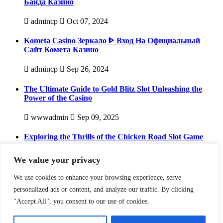
Банда Казино
admincp
Oct 07, 2024
Kometa Casino Зеркало ᐈ Вход На Официальный
Сайт Комета Казино
admincp
Sep 26, 2024
The Ultimate Guide to Gold Blitz Slot Unleashing the
Power of the Casino
wwwadmin
Sep 09, 2025
Exploring the Thrills of the Chicken Road Slot Game
wwwadmin
Sep 09, 2025
We value your privacy
Descobrindo o Mundo do Bet7k App O Melhor Casino
We use cookies to enhance your browsing experience, serve
Digital da Atualidade
personalized ads or content, and analyze our traffic. By clicking
"Accept All", you consent to our use of cookies.
wwwadmin
Sep 09, 2025