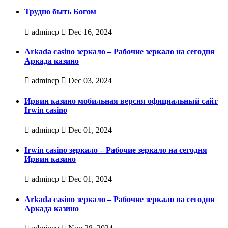
Трудно быть Богом
admincp
Dec 16, 2024
Arkada casino зеркало – Рабочие зеркало на сегодня
Аркада казино
admincp
Dec 03, 2024
Ирвин казино мобильная версия официальный сайт
Irwin casino
admincp
Dec 01, 2024
Irwin casino зеркало – Рабочие зеркало на сегодня
Ирвин казино
admincp
Dec 01, 2024
Arkada casino зеркало – Рабочие зеркало на сегодня
Аркада казино