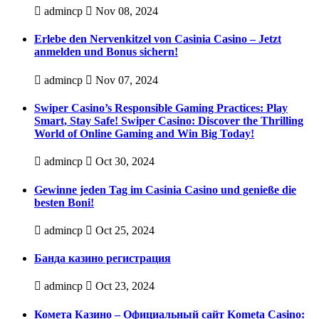
admincp
Nov 08, 2024
Erlebe den Nervenkitzel von Casinia Casino – Jetzt
anmelden und Bonus sichern!
admincp
Nov 07, 2024
Swiper Casino’s Responsible Gaming Practices: Play
Smart, Stay Safe! Swiper Casino: Discover the Thrilling
World of Online Gaming and Win Big Today!
admincp
Oct 30, 2024
Gewinne jeden Tag im Casinia Casino und genieße die
besten Boni!
admincp
Oct 25, 2024
Банда казино регистрация
admincp
Oct 23, 2024
Комета Казино – Официальный сайт Kometa Casino: