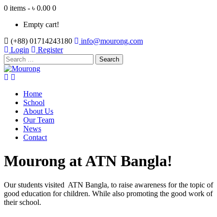
0 items - ৳ 0.00
0
Empty cart!
(+88) 01714243180
info@mourong.com
Login
Register
Search
for:
Home
School
About Us
Our Team
News
Contact
Mourong at ATN Bangla!
Our students visited ATN Bangla, to raise awareness for the topic of
good education for children. While also promoting the good work of
their school.