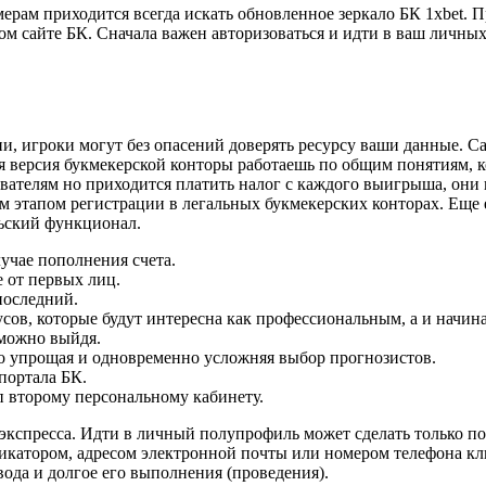
ерам приходится всегда искать обновленное зеркало БК 1xbet. 
м сайте БК. Сначала важен авторизоваться и идти в ваш личных
, игроки могут без опасений доверять ресурсу ваши данные. С
версия букмекерской конторы работаешь по общим понятиям, к
вателям но приходится платить налог с каждого выигрыша, они 
м этапом регистрации в легальных букмекерских конторах. Ещ
льский функционал.
лучае пополнения счета.
е от первых лиц.
последний.
сов, которые будут интересна как профессиональным, а и начи
 можно выйдя.
но упрощая и одновременно усложняя выбор прогнозистов.
портала БК.
уп второму персональному кабинету.
экспресса. Идти в личный полупрофиль может сделать только пол
фикатором, адресом электронной почты или номером телефона кл
вода и долгое его выполнения (проведения).