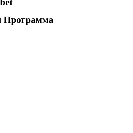
bet
я Программа ️