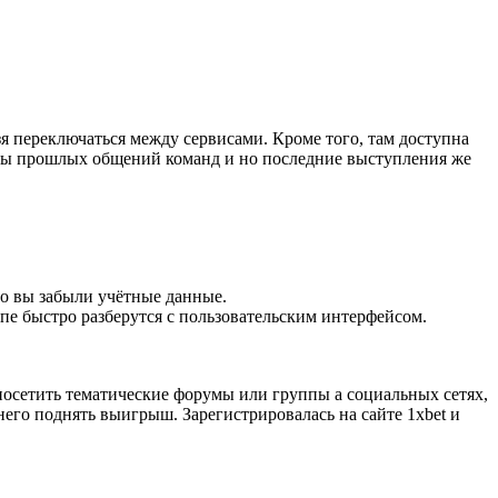
зя переключаться между сервисами. Кроме того, там доступна
таты прошлых общений команд и но последние выступления же
о вы забыли учётные данные.
опе быстро разберутся с пользовательским интерфейсом.
посетить тематические форумы или группы а социальных сетях,
него поднять выигрыш. Зарегистрировалась на сайте 1xbet и