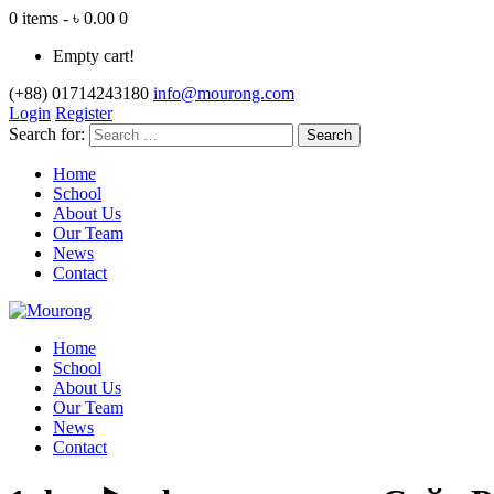
0 items - ৳ 0.00
0
Empty cart!
(+88) 01714243180
info@mourong.com
Login
Register
Search for:
Home
School
About Us
Our Team
News
Contact
Home
School
About Us
Our Team
News
Contact