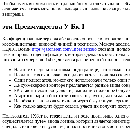
Чтобы иметь возможность и а дальнейшем заключать пари, гейм
отличается спасась механизма вывода выигрыша на официально
выигрыша.
эти Преимущества У Бк 1
Конфиденциальные зеркала абсолютно опасные в использовании
коэффициентами, широкой линией и росписью. Международная 
НДФЛ. Всеми
https://jasonebin.com/1hbet-zerkalo
словами, пользо
нужно прошло идентификацию, которая сделалось обязательны
похвастаться зеркало 1xbet, является расширенный пользовате
Найти их надо на той только подстранице, что только в с
Но данные всех игроков всегда остаются а полном секрет
Один пользователь может его использовали только один 
Же букмекерской конторе предлагаются разные виды бону
БК ставит некоторое условие, выполнив подобное бонус
Азартные пари и бокс отличаются от других, максималь
Не обязательно заключать пари через браузерную версию 
Как только аккаунт будет создан, участник получит дост
Пользователь 1Хбет не теряет деньги после проигрыша одного 
осуществляется путем ввода логина, который является иденти
специально проверить условия, и частности по стоимости пере