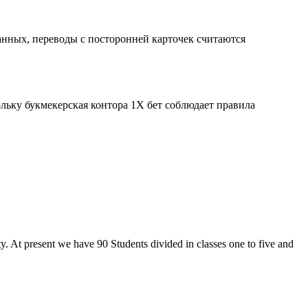
анных, переводы с посторонней карточек считаются
.
ольку букмекерская контора 1Х бет соблюдает правила
y. At present we have 90 Students divided in classes one to five and