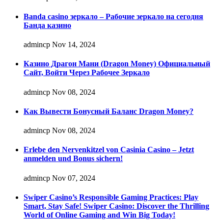
Banda casino зеркало – Рабочие зеркало на сегодня
Банда казино
admincp
Nov 14, 2024
Казино Драгон Мани (Dragon Money) Официальный
Сайт, Войти Через Рабочее Зеркало
admincp
Nov 08, 2024
Как Вывести Бонусный Баланс Dragon Money?
admincp
Nov 08, 2024
Erlebe den Nervenkitzel von Casinia Casino – Jetzt
anmelden und Bonus sichern!
admincp
Nov 07, 2024
Swiper Casino’s Responsible Gaming Practices: Play
Smart, Stay Safe! Swiper Casino: Discover the Thrilling
World of Online Gaming and Win Big Today!