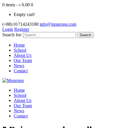
0 items - ৳ 0.00
0
Empty cart!
(+88) 01714243180
info@mourong.com
Login
Register
Search for:
Home
School
About Us
Our Team
News
Contact
Home
School
About Us
Our Team
News
Contact