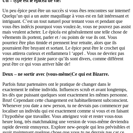
Un – type est le épicéa de vie!
Un peu épice peut être un succès si vous êtes rencontres sur internet!
Quelqu’un qui a un autre maquillage à vous est en fait intéressant et
intriguant. C’est un tout naturel pour tentant vous et pendant que
vous êtes indécis pourquoi vous voulez-le, vous ne pouvez pas assist
mais veulent acheter. Le épicéa est généralement une telle chose de
vêtements ils portent, parler et / ou points de vue ils ont. Vous
pourriez être plus timide et prennent leur retraite, alors que ils
pourraient être bruyant et sortant. Le épice peut être le crochet qui
vous attirera curieux et enflammera l ‘appel . Vous ne devriez pas
rejeter ou rejeter il juste parce qu’ils sont divers, comme différent
peut être ce qui vous arriver hâte de!
Deux – ne sortir avec {vous-même|Ce qui est Bizarre.
Parfois futur partenaires ont le pratique de changer dans le
exactement le même individu. Influences scrub et avant longtemps,
les dès que puissant quelques sont exactement les mêmes personne.
Brut! Cependant cette changement est habituellement subconscient.
Whenever you date a new person, tu ne devrais pas commencer par
localiser un individu qui est exactement comme si vous et en faisant
l’hypothèse que travailler. Vous atteignez voir et rester vous-tous
heure long, très matchmaking une version de vous-même deviendra
rapide devenir ennuyeux. Explore new-people qui less prévisibles et
avoir maintenant quelque chose que vous tu ne devrais pas car ce