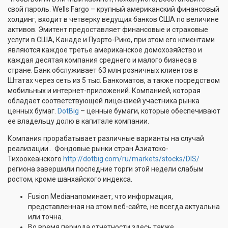
свой пароль. Wells Fargo – крупный американский финансовый
холдинг, входит в четверку ведущих банков США по величине
активов. Эмитент предоставляет финансовые и страховые
услуги в США, Канаде и Пуэрто-Рико, при этом его клиентами
являются каждое третье американское домохозяйство и
каждая десятая компания среднего и малого бизнеса в
стране. Банк обслуживает 63 млн розничных клиентов в
Штатах через сеть из 5 тыс. Банкоматов, а также посредством
мобильных и интернет-приложений. Компанией, которая
обладает соответствующей лицензией участника рынка
ценных бумаг.
DotBig
– ценные бумаги, которые обеспечивают
ее владельцу долю в капитале компании.
Компания прорабатывает различные варианты на случай
реализации… Фондовые рынки стран Азиатско-
Тихоокеанского
http://dotbig.com/ru/markets/stocks/DIS/
региона завершили последние торги этой недели слабым
ростом, кроме шанхайского индекса.
Fusion Mediaнапоминает, что информация,
представленная на этом веб-сайте, не всегда актуальна
или точна.
Во время периода отчетности здесь также