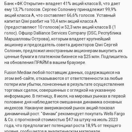
Банк «ФК Открытие» владеет 41% акций класса В, что дает
ему 13,7% голосов. Сергею Солонину принадлежит 99,9%
акций класса А, что составляет 66,6% голосов. Уставный
капитал Qiwi разбит на 10,4 млн акций класса А
(предоставляют 10 голосов) и 52,3 млн акций класса В (1
голос). Офшор Dalliance Services Company (DSC, Республика
Маршалловы Острова), которым владеет крупнейший
акционер и председатель совета директоров Qiwi Сергей
Солонин, предложил иностранным акционерам выкупить их
ценные бумаги в платежном бизнесе на $25 млн. Подпишитесь
на обновления ПРАЙМ в вашем браузере.
Fusion Mediaи любой поставщик данных, содержащихся на
этом веб-сайте, отказываются от ответственности за любые
потери или убытки, понесенные в результате осуществления
торговых сделок, совершенных с оглядкой на указанную
информацию. В пятницу, 8 июля, на мировых рынках в первой
половине дня наблюдается смешанная динамика основных
индексов. Накануне американский рынок акций показал
динамичный рост. "Финам" рекомендует покупать Wells Fargo
& Co. с прогнозной стоимостью $47 за штуку на июль 2023
года, что предполагает потенциал роста 18,9% от текущего
уровня, сообщается в аналитическом материале