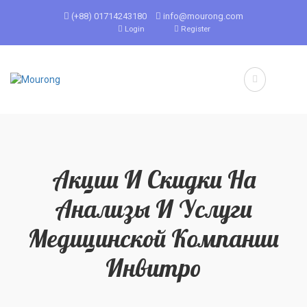
(+88) 01714243180
info@mourong.com
Login
Register
Акции И Скидки На
Анализы И Услуги
Медицинской Компании
Инвитро