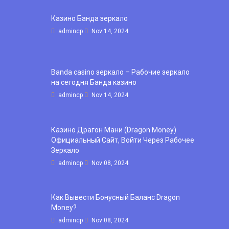
Казино Банда зеркало
admincp
Nov 14, 2024
Banda casino зеркало – Рабочие зеркало
на сегодня Банда казино
admincp
Nov 14, 2024
Казино Драгон Мани (Dragon Money)
Официальный Сайт, Войти Через Рабочее
Зеркало
admincp
Nov 08, 2024
Как Вывести Бонусный Баланс Dragon
Money?
admincp
Nov 08, 2024