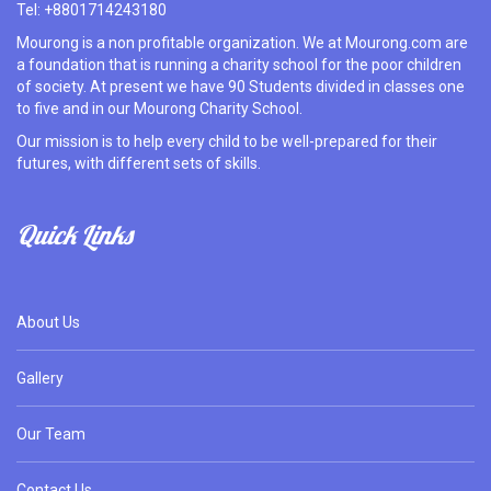
Tel: +8801714243180
Mourong is a non profitable organization. We at Mourong.com are
a foundation that is running a charity school for the poor children
of society. At present we have 90 Students divided in classes one
to five and in our Mourong Charity School.
Our mission is to help every child to be well-prepared for their
futures, with different sets of skills.
Quick Links
About Us
Gallery
Our Team
Contact Us