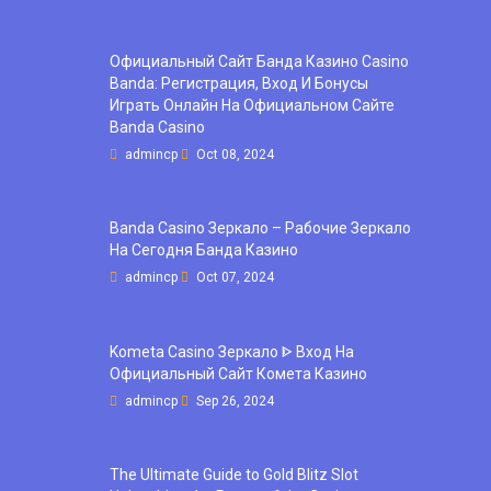
Официальный Сайт Банда Казино Casino
Banda: Регистрация, Вход И Бонусы ️
Играть Онлайн На Официальном Сайте
Banda Casino
admincp
Oct 08, 2024
Banda Casino Зеркало – Рабочие Зеркало
На Сегодня Банда Казино
admincp
Oct 07, 2024
Kometa Casino Зеркало ᐈ Вход На
Официальный Сайт Комета Казино
admincp
Sep 26, 2024
The Ultimate Guide to Gold Blitz Slot