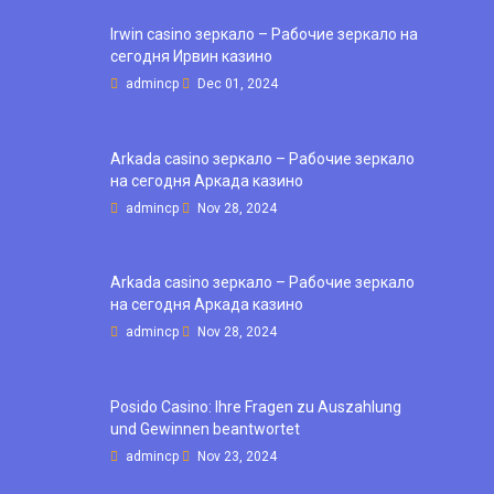
Irwin casino зеркало – Рабочие зеркало на
сегодня Ирвин казино
admincp
Dec 01, 2024
Arkada casino зеркало – Рабочие зеркало
на сегодня Аркада казино
admincp
Nov 28, 2024
Arkada casino зеркало – Рабочие зеркало
на сегодня Аркада казино
admincp
Nov 28, 2024
Posido Casino: Ihre Fragen zu Auszahlung
und Gewinnen beantwortet
admincp
Nov 23, 2024