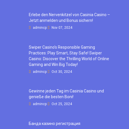
Erlebe den Nervenkitzel von Casinia Casino –
Jetzt anmelden und Bonus sichern!
admincp
Nov 07, 2024
Swiper Casino’s Responsible Gaming
Practices: Play Smart, Stay Safe! Swiper
Casino: Discover the Thrilling World of Online
Gaming and Win Big Today!
admincp
Oct 30, 2024
Gewinne jeden Tag im Casinia Casino und
genieße die besten Boni!
admincp
Oct 25, 2024
Банда казино регистрация