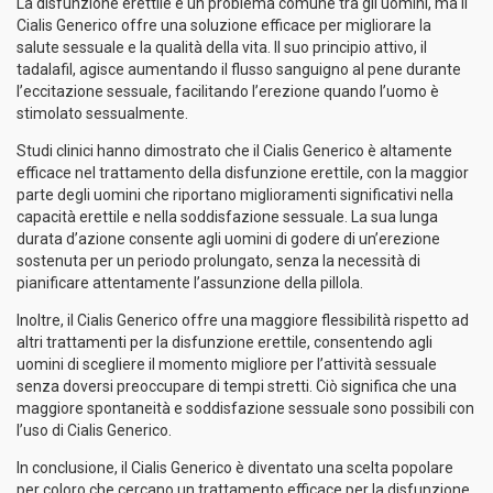
La disfunzione erettile è un problema comune tra gli uomini, ma il
Cialis Generico offre una soluzione efficace per migliorare la
salute sessuale e la qualità della vita. Il suo principio attivo, il
tadalafil, agisce aumentando il flusso sanguigno al pene durante
l’eccitazione sessuale, facilitando l’erezione quando l’uomo è
stimolato sessualmente.
Studi clinici hanno dimostrato che il Cialis Generico è altamente
efficace nel trattamento della disfunzione erettile, con la maggior
parte degli uomini che riportano miglioramenti significativi nella
capacità erettile e nella soddisfazione sessuale. La sua lunga
durata d’azione consente agli uomini di godere di un’erezione
sostenuta per un periodo prolungato, senza la necessità di
pianificare attentamente l’assunzione della pillola.
Inoltre, il Cialis Generico offre una maggiore flessibilità rispetto ad
altri trattamenti per la disfunzione erettile, consentendo agli
uomini di scegliere il momento migliore per l’attività sessuale
senza doversi preoccupare di tempi stretti. Ciò significa che una
maggiore spontaneità e soddisfazione sessuale sono possibili con
l’uso di Cialis Generico.
In conclusione, il Cialis Generico è diventato una scelta popolare
per coloro che cercano un trattamento efficace per la disfunzione