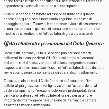
anche fornire istruzioni specifiche sull’assunzione del farmaco e
rispondere a eventuali domande o preoccupazioni.
Il Cialis Generico è destinato ad essere assunto solo quando
necessario, quindi non è necessario seguirne un regime di
dosaggio regolare. Tuttavia, è importante evitare di assumere più
di una compressa al giorno e di consultare immediatamente un
medico se si verificano effetti collaterali gravi o persistenti.
Effetti collaterali e precauzioni del Cialis Generico
Come tutti i farmaci, il Cialis Generico può causare effetti
collaterali in alcuni pazienti. Gli effetti collaterali più comuni
includono mal di testa, vampate di calore, congestione nasale,
dispepsia e dolori muscolari. Questi effetti collaterali di solito sono
lievi e scompaiono da soli senza richiedere alcun trattamento.
Tuttavia, in alcuni casi, il Cialis Generico può causare effetti
collaterali più gravi, come vertigini, visione offuscata, dolori al
petto e priapismo (un’erezione dolorosa e prolungata). Se si
verificano sintomi di effetti collaterali gravi o persistenti, è
importante interrompere l’assunzione del farmaco e cercare
assistenza medica immediata.