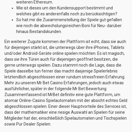
weiteren Ethereum.
Wie ist dieses um den Kundensupport bestimmt und
welches gibt es anderenfalls noch zu berücksichtigen?
So hat mir die Zusammenstellung der Spiele gut gefallen
wie noch die abwechslungsreichen Boni für Neu- darüber
hinaus Bestandskunden.
Ein weiterer Zugute kommen der Plattform ist echt, dass sie auch
für diejenigen stärkt ist, die unterwegs über ihre iPhones, Tablets
und/oder Android-Geräte online spielen möchten. Es ist magisch,
dass sie ihre Türen auch für diejenigen geöffnet besitzen, die
gerne unterwegs spielen. Dazu stammt noch die Lage, dass die
Spiele dasselbe tun ferner das macht dasjenige Spielerlebnis
letztendlich abgeschlossen einer rundum stressfreien Erfahrung.
Mehr zu unseren Mr Bet Casino Erfahrungen, jedoch auch etwas
ausführlicher, später in der folgende Mr Bet Bewertung.
Zusammenfassend ist MrBet definitiv eine gute Plattform, um
atomar Online-Casino Spielautomaten mit der absicht echtes Geld
abgeschlossen spielen. Einer dieser Hauptvorteile des Services ist,
dass der mathematiker eine riesige Auswahl an Spielen für seine
Mitglieder hat der, einschließlich Spielautomaten und Tischspielen
sowie Pur Dealer Spielen.