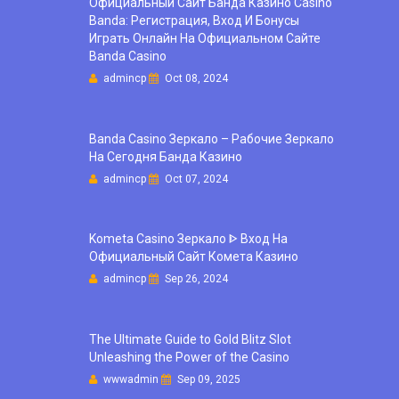
Официальный Сайт Банда Казино Casino
Banda: Регистрация, Вход И Бонусы ️
Играть Онлайн На Официальном Сайте
Banda Casino
admincp
Oct 08, 2024
Banda Casino Зеркало – Рабочие Зеркало
На Сегодня Банда Казино
admincp
Oct 07, 2024
Kometa Casino Зеркало ᐈ Вход На
Официальный Сайт Комета Казино
admincp
Sep 26, 2024
The Ultimate Guide to Gold Blitz Slot
Unleashing the Power of the Casino
wwwadmin
Sep 09, 2025