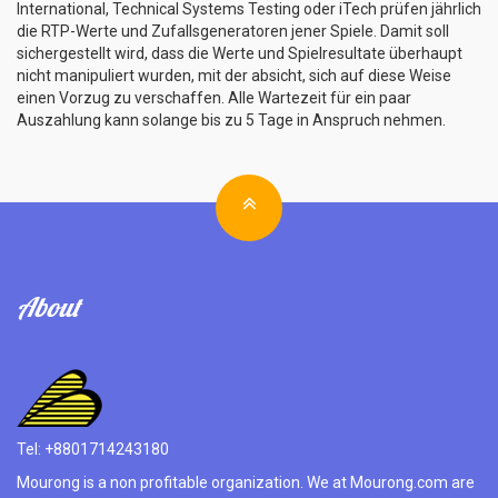
International, Technical Systems Testing oder iTech prüfen jährlich
die RTP-Werte und Zufallsgeneratoren jener Spiele. Damit soll
sichergestellt wird, dass die Werte und Spielresultate überhaupt
nicht manipuliert wurden, mit der absicht, sich auf diese Weise
einen Vorzug zu verschaffen. Alle Wartezeit für ein paar
Auszahlung kann solange bis zu 5 Tage in Anspruch nehmen.
About
Tel: +8801714243180
Mourong is a non profitable organization. We at Mourong.com are