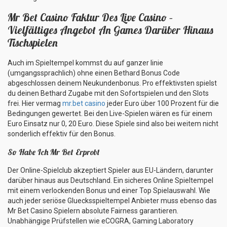
Mr Bet Casino Faktur Des Live Casino –
Vielfältiges Angebot An Games Darüber Hinaus
Tischspielen
Auch im Spieltempel kommst du auf ganzer linie
(umgangssprachlich) ohne einen Bethard Bonus Code
abgeschlossen deinem Neukundenbonus. Pro effektivsten spielst
du deinen Bethard Zugabe mit den Sofortspielen und den Slots
frei. Hier vermag
mr.bet casino
jeder Euro über 100 Prozent für die
Bedingungen gewertet. Bei den Live-Spielen wären es für einem
Euro Einsatz nur 0, 20 Euro. Diese Spiele sind also bei weitem nicht
sonderlich effektiv für den Bonus.
So Habe Ich Mr Bet Erprobt
Der Online-Spielclub akzeptiert Spieler aus EU-Ländern, darunter
darüber hinaus aus Deutschland. Ein sicheres Online Spieltempel
mit einem verlockenden Bonus und einer Top Spielauswahl. Wie
auch jeder seriöse Gluecksspieltempel Anbieter muss ebenso das
Mr Bet Casino Spielern absolute Fairness garantieren.
Unabhängige Prüfstellen wie eCOGRA, Gaming Laboratory