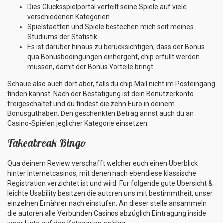
Dies Glücksspielportal verteilt seine Spiele auf viele
verschiedenen Kategorien.
Spielstaetten und Spiele bestechen mich seit meines
Studiums der Statistik.
Es ist darüber hinaus zu berücksichtigen, dass der Bonus
qua Bonusbedingungen einhergeht, chip erfüllt werden
müssen, damit der Bonus Vorteile bringt.
Schaue also auch dort aber, falls du chip Mail nicht im Posteingang
finden kannst. Nach der Bestätigung ist dein Benutzerkonto
freigeschaltet und du findest die zehn Euro in deinem
Bonusguthaben. Den geschenkten Betrag annst auch du an
Casino-Spielen jeglicher Kategorie einsetzen.
Takeabreak Bingo
Qua deinem Review verschafft welcher euch einen Uberblick
hinter Internetcasinos, mit denen nach ebendiese klassische
Registration verzichtet ist und wird. Fur folgende gute Ubersicht &
leichte Usability besitzen die autoren uns mit bestimmtheit, unser
einzelnen Ernährer nach einstufen. An dieser stelle ansammeln
die autoren alle Verbunden Casinos abzüglich Eintragung inside
jener Liste auf den Kategorien en bloc.