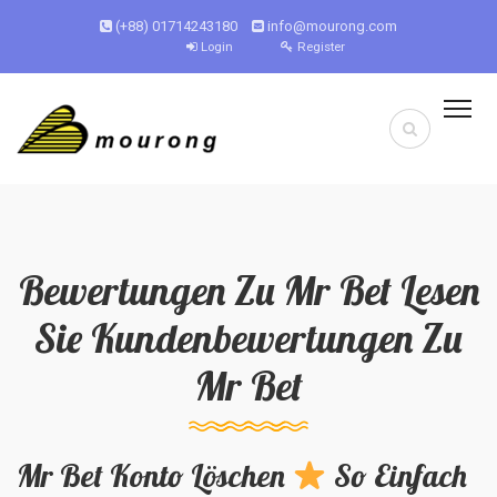
(+88) 01714243180
info@mourong.com
Login
Register
Bewertungen Zu Mr Bet Lesen
Sie Kundenbewertungen Zu
Mr Bet
Mr Bet Konto Löschen
So Einfach