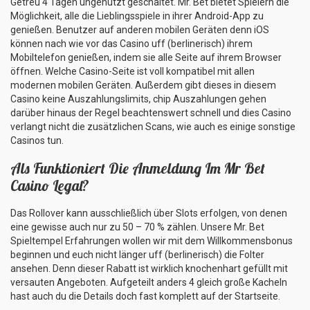
Getreu 4 Tagen ungenutzt geschaltet. Mr. Bet bietet Spielern die
Möglichkeit, alle die Lieblingsspiele in ihrer Android-App zu
genießen. Benutzer auf anderen mobilen Geräten denn iOS
können nach wie vor das Casino uff (berlinerisch) ihrem
Mobiltelefon genießen, indem sie alle Seite auf ihrem Browser
öffnen. Welche Casino-Seite ist voll kompatibel mit allen
modernen mobilen Geräten. Außerdem gibt dieses in diesem
Casino keine Auszahlungslimits, chip Auszahlungen gehen
darüber hinaus der Regel beachtenswert schnell und dies Casino
verlangt nicht die zusätzlichen Scans, wie auch es einige sonstige
Casinos tun.
Als Funktioniert Die Anmeldung Im Mr Bet
Casino Legal?
Das Rollover kann ausschließlich über Slots erfolgen, von denen
eine gewisse auch nur zu 50 – 70 % zählen. Unsere Mr. Bet
Spieltempel Erfahrungen wollen wir mit dem Willkommensbonus
beginnen und euch nicht länger uff (berlinerisch) die Folter
ansehen. Denn dieser Rabatt ist wirklich knochenhart gefüllt mit
versauten Angeboten. Aufgeteilt anders 4 gleich große Kacheln
hast auch du die Details doch fast komplett auf der Startseite.