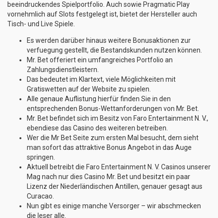
beeindruckendes Spielportfolio. Auch sowie Pragmatic Play
vornehmlich auf Slots festgelegt ist, bietet der Hersteller auch
Tisch- und Live Spiele.
Es werden darüber hinaus weitere Bonusaktionen zur
verfuegung gestellt, die Bestandskunden nutzen können.
Mr. Bet offeriert ein umfangreiches Portfolio an
Zahlungsdienstleistern.
Das bedeutet im Klartext, viele Möglichkeiten mit
Gratiswetten auf der Website zu spielen.
Alle genaue Auflistung hierfür finden Sie in den
entsprechenden Bonus-Wettanforderungen von Mr. Bet.
Mr. Bet befindet sich im Besitz von Faro Entertainment N. V.,
ebendiese das Casino des weiteren betreiben.
Wer die Mr Bet Seite zum ersten Mal besucht, dem sieht
man sofort das attraktive Bonus Angebot in das Auge
springen.
Aktuell betreibt die Faro Entertainment N. V. Casinos unserer
Mag nach nur dies Casino Mr. Bet und besitzt ein paar
Lizenz der Niederländischen Antillen, genauer gesagt aus
Curacao.
Nun gibt es einige manche Versorger – wir abschmecken
die leser alle.