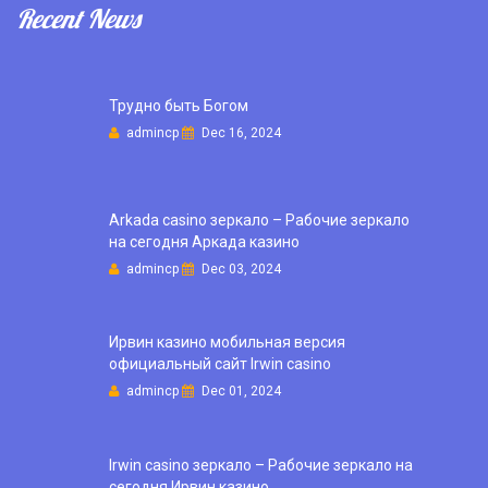
Recent News
Трудно быть Богом
admincp
Dec 16, 2024
Arkada casino зеркало – Рабочие зеркало
на сегодня Аркада казино
admincp
Dec 03, 2024
Ирвин казино мобильная версия
официальный сайт Irwin casino
admincp
Dec 01, 2024
Irwin casino зеркало – Рабочие зеркало на
сегодня Ирвин казино