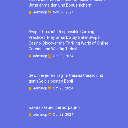
Jetzt anmelden und Bonus sichern!
admincp
Nov 07, 2024
Swiper Casino’s Responsible Gaming
Practices: Play Smart, Stay Safe! Swiper
Casino: Discover the Thrilling World of Online
Gaming and Win Big Today!
admincp
Oct 30, 2024
Gewinne jeden Tag im Casinia Casino und
genieße die besten Boni!
admincp
Oct 25, 2024
Банда казино регистрация
admincp
Oct 23, 2024