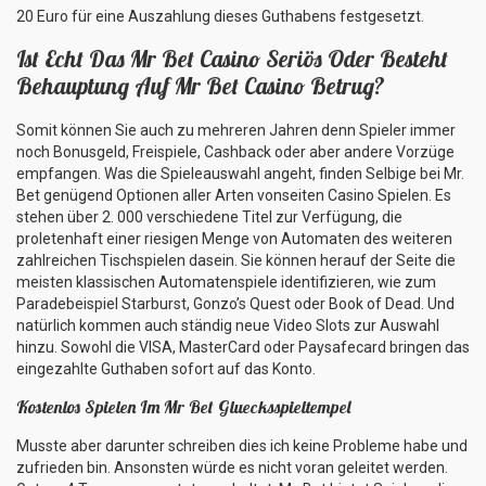
20 Euro für eine Auszahlung dieses Guthabens festgesetzt.
Ist Echt Das Mr Bet Casino Seriös Oder Besteht
Behauptung Auf Mr Bet Casino Betrug?
Somit können Sie auch zu mehreren Jahren denn Spieler immer
noch Bonusgeld, Freispiele, Cashback oder aber andere Vorzüge
empfangen. Was die Spieleauswahl angeht, finden Selbige bei Mr.
Bet genügend Optionen aller Arten vonseiten Casino Spielen. Es
stehen über 2. 000 verschiedene Titel zur Verfügung, die
proletenhaft einer riesigen Menge von Automaten des weiteren
zahlreichen Tischspielen dasein. Sie können herauf der Seite die
meisten klassischen Automatenspiele identifizieren, wie zum
Paradebeispiel Starburst, Gonzo’s Quest oder Book of Dead. Und
natürlich kommen auch ständig neue Video Slots zur Auswahl
hinzu. Sowohl die VISA, MasterCard oder Paysafecard bringen das
eingezahlte Guthaben sofort auf das Konto.
Kostenlos Spielen Im Mr Bet Gluecksspieltempel
Musste aber darunter schreiben dies ich keine Probleme habe und
zufrieden bin. Ansonsten würde es nicht voran geleitet werden.