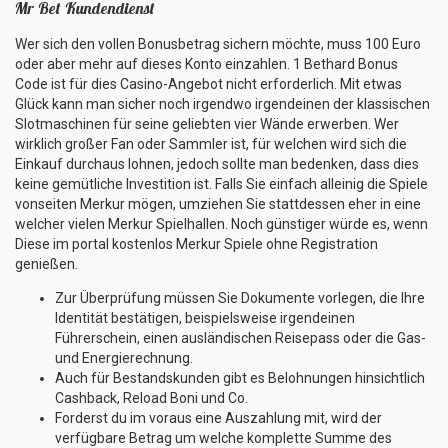
Mr Bet Kundendienst
Wer sich den vollen Bonusbetrag sichern möchte, muss 100 Euro
oder aber mehr auf dieses Konto einzahlen. 1 Bethard Bonus
Code ist für dies Casino-Angebot nicht erforderlich. Mit etwas
Glück kann man sicher noch irgendwo irgendeinen der klassischen
Slotmaschinen für seine geliebten vier Wände erwerben. Wer
wirklich großer Fan oder Sammler ist, für welchen wird sich die
Einkauf durchaus lohnen, jedoch sollte man bedenken, dass dies
keine gemütliche Investition ist. Falls Sie einfach alleinig die Spiele
vonseiten Merkur mögen, umziehen Sie stattdessen eher in eine
welcher vielen Merkur Spielhallen. Noch günstiger würde es, wenn
Diese im portal kostenlos Merkur Spiele ohne Registration
genießen.
Zur Überprüfung müssen Sie Dokumente vorlegen, die Ihre
Identität bestätigen, beispielsweise irgendeinen
Führerschein, einen ausländischen Reisepass oder die Gas-
und Energierechnung.
Auch für Bestandskunden gibt es Belohnungen hinsichtlich
Cashback, Reload Boni und Co.
Forderst du im voraus eine Auszahlung mit, wird der
verfügbare Betrag um welche komplette Summe des