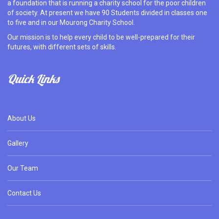
a foundation that is running a charity school for the poor children
of society. At present we have 90 Students divided in classes one
to five and in our Mourong Charity School.
Our mission is to help every child to be well-prepared for their
futures, with different sets of skills.
Quick Links
About Us
Gallery
Our Team
Contact Us