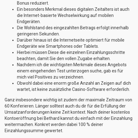
Bonus reduziert.
Ein besonders Merkmal dieses digitalen Zeitalters ist auch
die Internet-basierte Wechselwirkung auf mobilen
Endgeräten.
Die Wohlstand des eingezahlten Betrags erfolgt innerhalb
geringeren Sekunden.
Darüber hinaus ist die Internetseite optimiert für mobile
Endgeräte wie Smartphones oder Tablets.
Hierbei müssen Diese die einzelnen Einzahlungsschritte
beachten, damit Sie den vollen Zugabe erhalten.
Nachdem ich die wichtigsten Merkmale dieses Angebots
einem eingehenden Test unterzogen suche, gab es für
mich viel Positives zu verzeichnen.
Obwohl dabei eine enorm große Anzahl an Zeigen auf dich
wartet, ist keine zusätzliche Casino-Software erforderlich.
Ganz insbesondere wichtig ist zudem der maximale Zeitraum von
60 Konferieren. Länger solltest auch du dir für die Erfüllung der
Umsatzanforderungen keine Zeit kontext. Nach deiner kostenlos
Kontoeröffnung bei Bethard kannst du einfach mit der Einzahlung
weitermachen. Konkret werden dabei 100 % deiner
Einzahlungssumme gewertet.