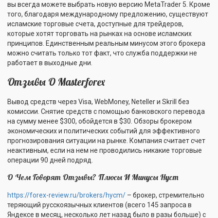
вы всегда можете выбрать новую версию MetaTrader 5. Кроме
того, благодаря международному предложению, существуют
исламские торговые счета, доступные для трейдеров,
которые хотят торговать на рынках на основе исламских
принципов. Единственным реальным минусом этого брокера
можно считать только тот факт, что служба поддержки не
работает в выходные дни.
Отзывы О Masterforex
Вывод средств через Visa, WebMoney, Neteller и Skrill без
комиссии. Снятие средств с помощью банковского перевода
на сумму менее $300, обойдется в $30. Обзоры брокером
экономических и политических событий для эффективного
прогнозирования ситуации на рынке. Компания считает счет
неактивным, если на нем не проводились никакие торговые
операции 90 дней подряд.
О Чем Говорят Отзывы? Плюсы И Минусы Hycm
https://forex-review.ru/brokers/hycm/
– брокер, стремительно
теряющий русскоязычных клиентов (всего 145 запроса в
Яндексе в месяц, несколько лет назад было в разы больше) с