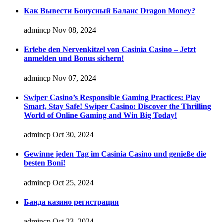
Как Вывести Бонусный Баланс Dragon Money?
admincp
Nov 08, 2024
Erlebe den Nervenkitzel von Casinia Casino – Jetzt
anmelden und Bonus sichern!
admincp
Nov 07, 2024
Swiper Casino’s Responsible Gaming Practices: Play
Smart, Stay Safe! Swiper Casino: Discover the Thrilling
World of Online Gaming and Win Big Today!
admincp
Oct 30, 2024
Gewinne jeden Tag im Casinia Casino und genieße die
besten Boni!
admincp
Oct 25, 2024
Банда казино регистрация
admincp
Oct 23, 2024