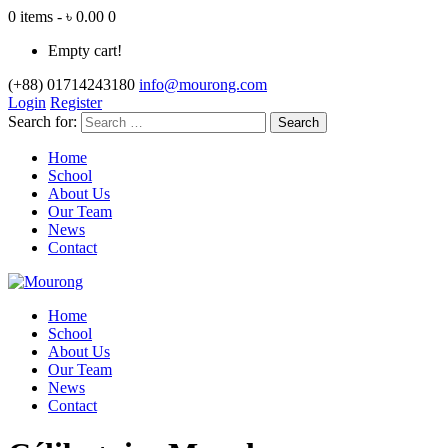
0 items - ৳ 0.00
0
Empty cart!
(+88) 01714243180
info@mourong.com
Login
Register
Search for:
Home
School
About Us
Our Team
News
Contact
Home
School
About Us
Our Team
News
Contact