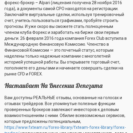
форекс-брокер – Alpari (лицензия получена 28 ноября 2016
года), а документы самой СРО находятся на регистрации.
Заключайте виртуальные сделки, используя тренировочный
счет, учитесь пользоваться графиками, пробуйте строить
прогнозы. И уже скоро вы сможете стать полноценным
членом клуба Форекс и заработать на бирже свои первые
деньги. 26 февраля 2016 года компания Forex Club вступила в
Международную Финансовую Комиссию. Членство в
Финансовой Комиссии — это почетный статус, которым
наделены только надежные компании с многолетней
историей успешной работы. Вы открываете торговый счет,
пополняете его деньгами и начинаете совершать сделки на
рынке CFD и FOREX.
Настаивает На Внесении Депозита
Вам доступны РЕАЛЬНЫЕ отзывы, основанные на голосах и
отзывах трейдеров. Все упомянутые полезные функции
проверенных брокеров завлекают инвесторов к деловым
взаимоотношениям с ними. Обилие всевозможных сервисов,
которые предложены потенциальным,
https://www.fxteam.ru/forex-library/fxteam-forex-library/forex-