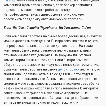
trading/
увеличивают шанс, что клиенты захотят иметь дело с
компанией. Кроме того, неплохо, если брокер позволяет
подключать советников и роботов к счету.
Непрофессиональному дилеру достаточно сложно
обеспечить поддержку автоматической торговли.
Если Вы Уже Готовы Торговать На Реальном Счёте
Если компания работает на рынке более десяти лет, значит ей
можно доверять свои деньги. Быстро закрываются и те, кто
непрофессионально ведет свою деятельность. На такие
компании обычно накапливается много отрицательных
отзывов им мало кто доверяет. На форумах пишут свои
комментарии опытные трейдеры, они быстро заметят
абсурдность отзывов и напишут свое непредвзятое мнение.
Если компания работает на рынке
дотбиг обзор
много лет, то
значит она надежна и отзывы о ее деятельности будут в
основном положительные. Автоматизированные торговые
системы — это возможность создания пассивного заработка
на финансовых рынках для всех пользователей. В алгоритм
советников интегрированы успешные и проверенные
стратегии, что позволит зарабатывать на ценообразовании
активов не вникая в тонкости технического или