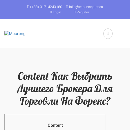
(+88) 01714243180
info@mourong.com
Login
Register
Content Как Выбрать
Лучшего Брокера Для
Торговли На Форекс?
Content