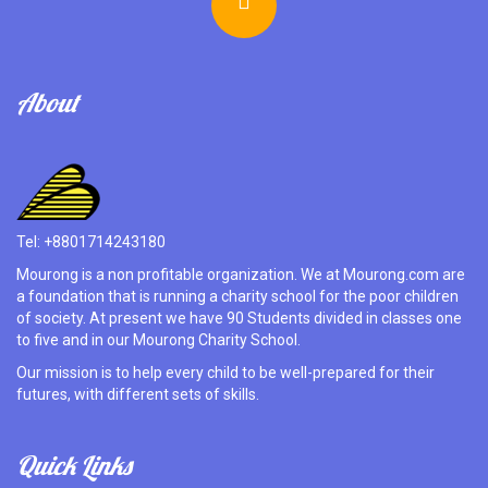
About
Tel: +8801714243180
Mourong is a non profitable organization. We at Mourong.com are
a foundation that is running a charity school for the poor children
of society. At present we have 90 Students divided in classes one
to five and in our Mourong Charity School.
Our mission is to help every child to be well-prepared for their
futures, with different sets of skills.
Quick Links