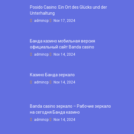
Posido Casino: Ein Ort des Glücks und der
Unterhaltung
admincp
Nov 17, 2024
Банда казино мобильная версия
официальный сайт Banda casino
admincp
Nov 14, 2024
Казино Банда зеркало
admincp
Nov 14, 2024
Banda casino зеркало – Рабочие зеркало
на сегодня Банда казино
admincp
Nov 14, 2024