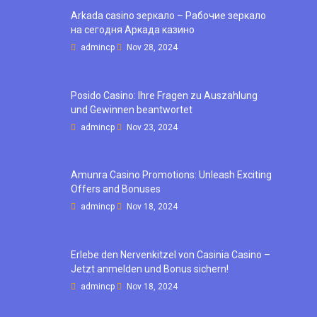
Arkada casino зеркало – Рабочие зеркало
на сегодня Аркада казино
admincp
Nov 28, 2024
Posido Casino: Ihre Fragen zu Auszahlung
und Gewinnen beantwortet
admincp
Nov 23, 2024
Amunra Casino Promotions: Unleash Exciting
Offers and Bonuses
admincp
Nov 18, 2024
Erlebe den Nervenkitzel von Casinia Casino –
Jetzt anmelden und Bonus sichern!
admincp
Nov 18, 2024