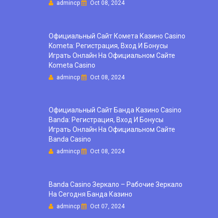
admincp
Oct 08, 2024
Официальный Сайт Комета Казино Casino
Kometa: Регистрация, Вход И Бонусы ️
Играть Онлайн На Официальном Сайте
Kometa Casino
admincp
Oct 08, 2024
Официальный Сайт Банда Казино Casino
Banda: Регистрация, Вход И Бонусы ️
Играть Онлайн На Официальном Сайте
Banda Casino
admincp
Oct 08, 2024
Banda Casino Зеркало – Рабочие Зеркало
На Сегодня Банда Казино
admincp
Oct 07, 2024