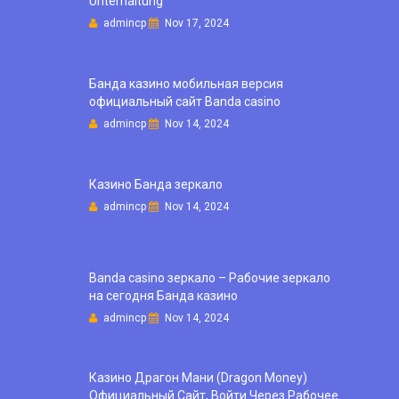
Unterhaltung
admincp
Nov 17, 2024
Банда казино мобильная версия
официальный сайт Banda casino
admincp
Nov 14, 2024
Казино Банда зеркало
admincp
Nov 14, 2024
Banda casino зеркало – Рабочие зеркало
на сегодня Банда казино
admincp
Nov 14, 2024
Казино Драгон Мани (Dragon Money)
Официальный Сайт, Войти Через Рабочее