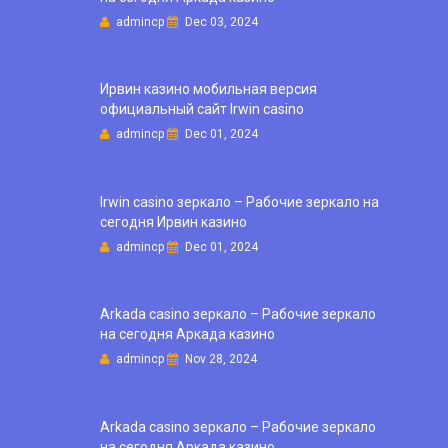
admincp
Dec 03, 2024
Ирвин казино мобильная версия
официальный сайт Irwin casino
admincp
Dec 01, 2024
Irwin casino зеркало – Рабочие зеркало на
сегодня Ирвин казино
admincp
Dec 01, 2024
Arkada casino зеркало – Рабочие зеркало
на сегодня Аркада казино
admincp
Nov 28, 2024
Arkada casino зеркало – Рабочие зеркало
на сегодня Аркада казино