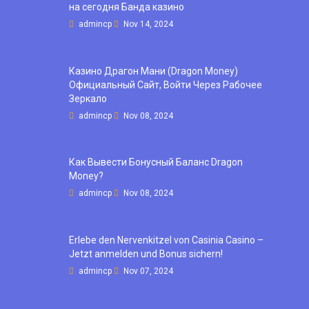
на сегодня Банда казино
admincp
Nov 14, 2024
Казино Драгон Мани (Dragon Money)
Официальный Сайт, Войти Через Рабочее
Зеркало
admincp
Nov 08, 2024
Как Вывести Бонусный Баланс Dragon
Money?
admincp
Nov 08, 2024
Erlebe den Nervenkitzel von Casinia Casino –
Jetzt anmelden und Bonus sichern!
admincp
Nov 07, 2024