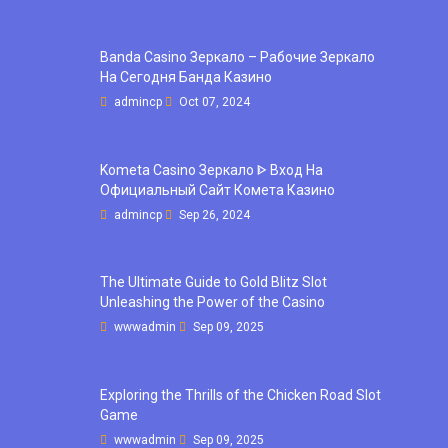
Banda Casino Зеркало – Рабочие Зеркало
На Сегодня Банда Казино
admincp
Oct 07, 2024
Kometa Casino Зеркало ᐈ Вход На
Официальный Сайт Комета Казино
admincp
Sep 26, 2024
The Ultimate Guide to Gold Blitz Slot
Unleashing the Power of the Casino
wwwadmin
Sep 09, 2025
Exploring the Thrills of the Chicken Road Slot
Game
wwwadmin
Sep 09, 2025