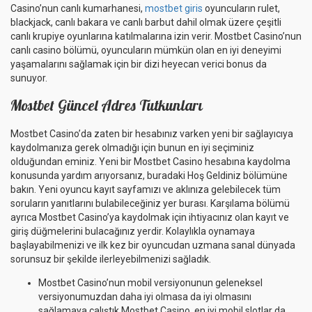
Casino’nun canlı kumarhanesi,
mostbet giris
oyuncuların rulet,
blackjack, canlı bakara ve canlı barbut dahil olmak üzere çeşitli
canlı krupiye oyunlarına katılmalarına izin verir. Mostbet Casino’nun
canlı casino bölümü, oyuncuların mümkün olan en iyi deneyimi
yaşamalarını sağlamak için bir dizi heyecan verici bonus da
sunuyor.
Mostbet Güncel Adres Tutkunları
Mostbet Casino’da zaten bir hesabınız varken yeni bir sağlayıcıya
kaydolmanıza gerek olmadığı için bunun en iyi seçiminiz
olduğundan eminiz. Yeni bir Mostbet Casino hesabına kaydolma
konusunda yardım arıyorsanız, buradaki Hoş Geldiniz bölümüne
bakın. Yeni oyuncu kayıt sayfamızı ve aklınıza gelebilecek tüm
soruların yanıtlarını bulabileceğiniz yer burası. Karşılama bölümü
ayrıca Mostbet Casino’ya kaydolmak için ihtiyacınız olan kayıt ve
giriş düğmelerini bulacağınız yerdir. Kolaylıkla oynamaya
başlayabilmenizi ve ilk kez bir oyuncudan uzmana sanal dünyada
sorunsuz bir şekilde ilerleyebilmenizi sağladık.
Mostbet Casino’nun mobil versiyonunun geleneksel
versiyonumuzdan daha iyi olmasa da iyi olmasını
sağlamaya çalıştık.Mostbet Casino, en iyi mobil slotlar da