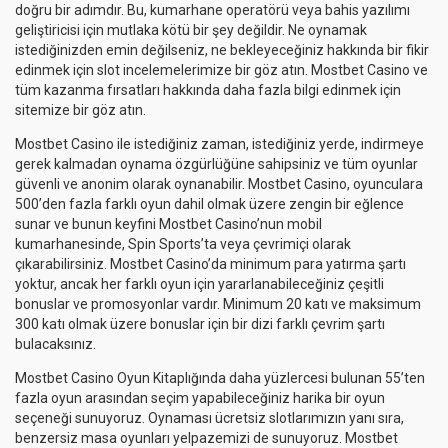
doğru bir adımdır. Bu, kumarhane operatörü veya bahis yazılımı
geliştiricisi için mutlaka kötü bir şey değildir. Ne oynamak
istediğinizden emin değilseniz, ne bekleyeceğiniz hakkında bir fikir
edinmek için slot incelemelerimize bir göz atın. Mostbet Casino ve
tüm kazanma fırsatları hakkında daha fazla bilgi edinmek için
sitemize bir göz atın.
Mostbet Casino ile istediğiniz zaman, istediğiniz yerde, indirmeye
gerek kalmadan oynama özgürlüğüne sahipsiniz ve tüm oyunlar
güvenli ve anonim olarak oynanabilir. Mostbet Casino, oyunculara
500’den fazla farklı oyun dahil olmak üzere zengin bir eğlence
sunar ve bunun keyfini Mostbet Casino’nun mobil
kumarhanesinde, Spin Sports’ta veya çevrimiçi olarak
çıkarabilirsiniz. Mostbet Casino’da minimum para yatırma şartı
yoktur, ancak her farklı oyun için yararlanabileceğiniz çeşitli
bonuslar ve promosyonlar vardır. Minimum 20 katı ve maksimum
300 katı olmak üzere bonuslar için bir dizi farklı çevrim şartı
bulacaksınız.
Mostbet Casino Oyun Kitaplığında daha yüzlercesi bulunan 55’ten
fazla oyun arasından seçim yapabileceğiniz harika bir oyun
seçeneği sunuyoruz. Oynaması ücretsiz slotlarımızın yanı sıra,
benzersiz masa oyunları yelpazemizi de sunuyoruz. Mostbet