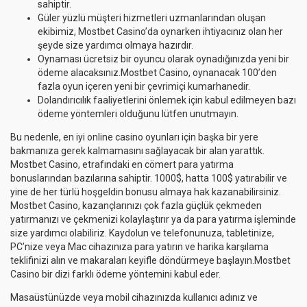
sahiptir.
Güler yüzlü müşteri hizmetleri uzmanlarından oluşan
ekibimiz, Mostbet Casino’da oynarken ihtiyacınız olan her
şeyde size yardımcı olmaya hazırdır.
Oynaması ücretsiz bir oyuncu olarak oynadığınızda yeni bir
ödeme alacaksınız.Mostbet Casino, oynanacak 100’den
fazla oyun içeren yeni bir çevrimiçi kumarhanedir.
Dolandırıcılık faaliyetlerini önlemek için kabul edilmeyen bazı
ödeme yöntemleri olduğunu lütfen unutmayın.
Bu nedenle, en iyi online casino oyunları için başka bir yere
bakmanıza gerek kalmamasını sağlayacak bir alan yarattık.
Mostbet Casino, etrafındaki en cömert para yatırma
bonuslarından bazılarına sahiptir. 1000$, hatta 100$ yatırabilir ve
yine de her türlü hoşgeldin bonusu almaya hak kazanabilirsiniz.
Mostbet Casino, kazançlarınızı çok fazla güçlük çekmeden
yatırmanızı ve çekmenizi kolaylaştırır ya da para yatırma işleminde
size yardımcı olabiliriz. Kaydolun ve telefonunuza, tabletinize,
PC’nize veya Mac cihazınıza para yatırın ve harika karşılama
teklifinizi alın ve makaraları keyifle döndürmeye başlayın.Mostbet
Casino bir dizi farklı ödeme yöntemini kabul eder.
Masaüstünüzde veya mobil cihazınızda kullanıcı adınız ve