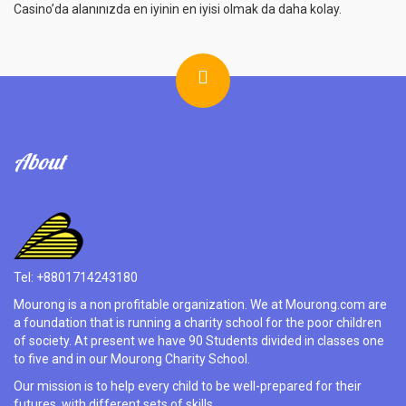
Casino’da alanınızda en iyinin en iyisi olmak da daha kolay.
About
Tel: +8801714243180
Mourong is a non profitable organization. We at Mourong.com are
a foundation that is running a charity school for the poor children
of society. At present we have 90 Students divided in classes one
to five and in our Mourong Charity School.
Our mission is to help every child to be well-prepared for their
futures, with different sets of skills.