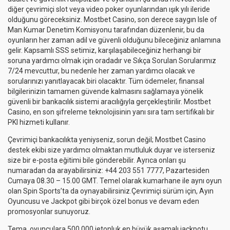
diğer çevrimiçi slot veya video poker oyunlarından ışık yılı ileride
olduğunu göreceksiniz. Mostbet Casino, son derece saygın Isle of
Man Kumar Denetim Komisyonu tarafından düzenlenir, bu da
oyunların her zaman adil ve güvenli olduğunu bileceğiniz anlamına
gelir. Kapsamlı SSS setimiz, karşılaşabileceğiniz herhangi bir
soruna yardımcı olmak için oradadır ve Sıkça Sorulan Sorularımız
7/24 mevcuttur, bu nedenle her zaman yardımcı olacak ve
sorularınızı yanıtlayacak biri olacaktır. Tüm ödemeler, finansal
bilgilerinizin tamamen güvende kalmasını sağlamaya yönelik
güvenli bir bankacılık sistemi aracılığıyla gerçekleştirilir. Mostbet
Casino, en son şifreleme teknolojisinin yanı sıra tam sertifikalı bir
PKI hizmeti kullanır.
Çevrimiçi bankacılıkta yeniyseniz, sorun değil; Mostbet Casino
destek ekibi size yardımcı olmaktan mutluluk duyar ve isterseniz
size bir e-posta eğitimi bile gönderebilir. Ayrıca onları şu
numaradan da arayabilirsiniz: +44 203 551 7777, Pazartesiden
Cumaya 08.30 – 15.00 GMT. Temel olarak kumarhane ile aynı oyun
olan Spin Sports’ta da oynayabilirsiniz.Çevrimiçi sürüm için, Ayın
Oyuncusu ve Jackpot gibi birçok özel bonus ve devam eden
promosyonlar sunuyoruz.
Tema, oyunculara 500.000 jetonluk en büyük aşamalı jackpotu