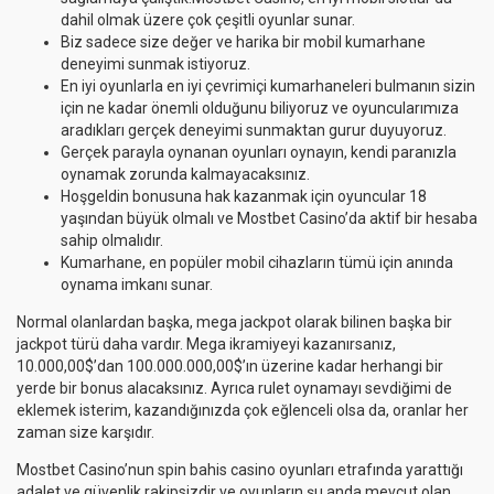
dahil olmak üzere çok çeşitli oyunlar sunar.
Biz sadece size değer ve harika bir mobil kumarhane
deneyimi sunmak istiyoruz.
En iyi oyunlarla en iyi çevrimiçi kumarhaneleri bulmanın sizin
için ne kadar önemli olduğunu biliyoruz ve oyuncularımıza
aradıkları gerçek deneyimi sunmaktan gurur duyuyoruz.
Gerçek parayla oynanan oyunları oynayın, kendi paranızla
oynamak zorunda kalmayacaksınız.
Hoşgeldin bonusuna hak kazanmak için oyuncular 18
yaşından büyük olmalı ve Mostbet Casino’da aktif bir hesaba
sahip olmalıdır.
Kumarhane, en popüler mobil cihazların tümü için anında
oynama imkanı sunar.
Normal olanlardan başka, mega jackpot olarak bilinen başka bir
jackpot türü daha vardır. Mega ikramiyeyi kazanırsanız,
10.000,00$’dan 100.000.000,00$’ın üzerine kadar herhangi bir
yerde bir bonus alacaksınız. Ayrıca rulet oynamayı sevdiğimi de
eklemek isterim, kazandığınızda çok eğlenceli olsa da, oranlar her
zaman size karşıdır.
Mostbet Casino’nun spin bahis casino oyunları etrafında yarattığı
adalet ve güvenlik rakipsizdir ve oyunların şu anda mevcut olan