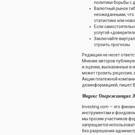
политики борьбы с д
Валютный рынок гиб
неожиданными, что 
статистике или ново
Если самостоятельн
услугой «доверител
Заключайте виртуал
строить прогнозы.
Редакция не несет ответ
Мнение авторов публикуе
и оценки, высказанные в 
может грозить рецессия, 
Акции платежной компании
дезинформацией, пишет Bus
Индекс Опережающих Эк
Investing.com — это фина
инструментам и фондовом
мы просим участников фо
запрещается использоват
без разрешения аднинистр