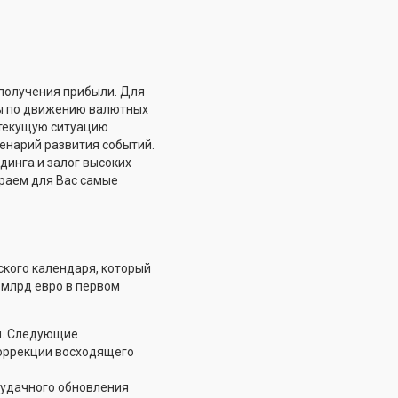
 получения прибыли. Для
зы по движению валютных
 текущую ситуацию
енарий развития событий.
динга и залог высоких
ираем для Вас самые
ского календаря, который
2 млрд евро в первом
я. Следующие
коррекции восходящего
неудачного обновления