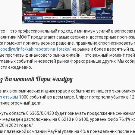
rex — это профессиональный подход и минимум усилий в вопросах
аналитики МОФТ предлагают самые свежие и достоверные прогно
ка поможет принять верное решение, правильно спрогнозировать
klopediya/info/kak-rabotat-na-foreks/
на рынке и более вероятный сц
ые прогнозы финансового рынка онлайн – это важный момент трей
 главных событий и новостей рынка Форекс раньше других. Мы соб
ости ежедневно.
из Валютной Пары #usdjpy
дних экономических индикаторах и событиях из нашего экономиче
om отзывы
1000 событий во всем мире. Uniper потерпела убыток в 1
стила огромный долг….
нуть область 0,6365/0,6430 будет означать продолжение снижени
 медведей расположены на 0,6210 и 0,6100, уровень Фибо 76,4% 
20 и 2021 годов.”
ции платежной компании PayPal упали на 4% в понедельник после 