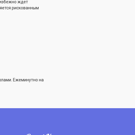
еизбежно ждет
ляется рискованным
ллами. Ежеминутно на