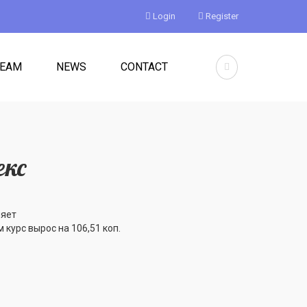
Login
Register
TEAM
NEWS
CONTACT
екс
ляет
курс вырос на 106,51 коп.