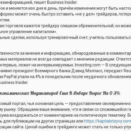
езинформацией, пишет Business Insider.
ок и меняется изо дня в день, причём изменения могут быть наст
форекс может очень быстро оставить «не у дел» трейдеров, потер
стям.
ая торговля кажется трейдеру слишком обременительной, он мож
ьное управление капиталом».
ьные сделки, используя тренировочный счет, учитесь пользоватьс
ственности за мнения и информацию, обнародованные в комментар
мых материалов не всегда совпадает с мнением редакции. Ответ
интервью, лежит на интервьюируемых. Investing.com — В следующе
заявил президент Всемирного банка Дэвид Мэлпасс, передает Reute
 PayPal упали на 4% в понедельник после неудачного обновления
iness Insider.
ономических Индикаторов Сша В Январе Вырос На 0 3%
нсовый портал, чья основная цель — предоставление своевременн
у рынку. Обращаем ваше внимание, что в связи со сложившейся г
рума воздержаться от комментариев на политическую тематику. В
ь для публикации на других страницах или
https://kapitalotzyvy.com
ации сайта. Ценой ошибки в трейдинге может стать не только упу