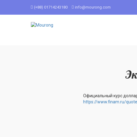
(+88) 01714243180
info@mourong.com
Эк
Официальный курс доллар
https://www.finam.ru/quot