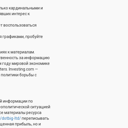
олько кардинальными и
явших интерес к
ет воспользоваться
я графиками, пробуйте
иях к материалам.
ственность за информацию
м году мировой экономике
rs. Investing.com —
 политики борьбы с
ой информации по
еополитической ситуацией
се материалы ресурса
/dotbig-ltd/
переписывать
щенная прибыль, но и