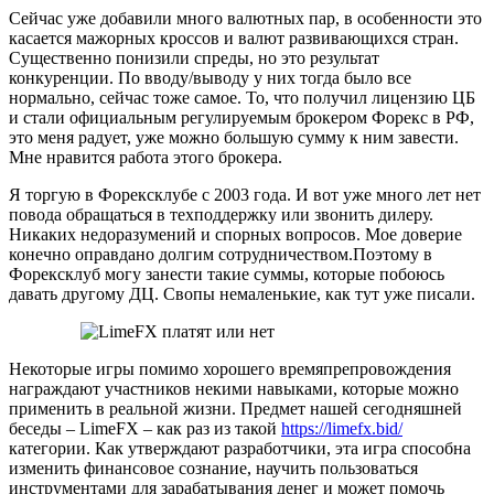
Сейчас уже добавили много валютных пар, в особенности это
касается мажорных кроссов и валют развивающихся стран.
Существенно понизили спреды, но это результат
конкуренции. По вводу/выводу у них тогда было все
нормально, сейчас тоже самое. То, что получил лицензию ЦБ
и стали официальным регулируемым брокером Форекс в РФ,
это меня радует, уже можно большую сумму к ним завести.
Мне нравится работа этого брокера.
Я торгую в Форексклубе с 2003 года. И вот уже много лет нет
повода обращаться в техподдержку или звонить дилеру.
Никаких недоразумений и спорных вопросов. Мое доверие
конечно оправдано долгим сотрудничеством.Поэтому в
Форексклуб могу занести такие суммы, которые побоюсь
давать другому ДЦ. Свопы немаленькие, как тут уже писали.
Некоторые игры помимо хорошего времяпрепровождения
награждают участников некими навыками, которые можно
применить в реальной жизни. Предмет нашей сегодняшней
беседы – LimeFX – как раз из такой
https://limefx.bid/
категории. Как утверждают разработчики, эта игра способна
изменить финансовое сознание, научить пользоваться
инструментами для зарабатывания денег и может помочь