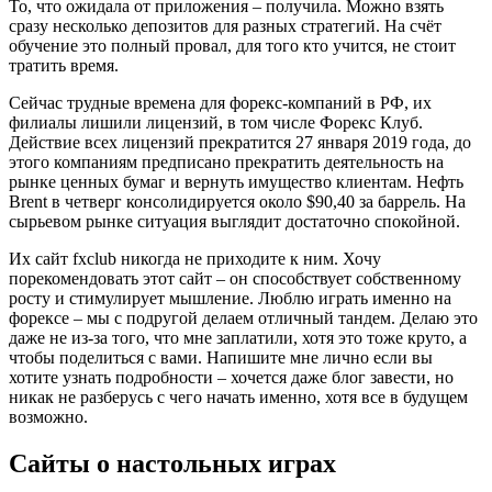
То, что ожидала от приложения – получила. Можно взять
сразу несколько депозитов для разных стратегий. На счёт
обучение это полный провал, для того кто учится, не стоит
тратить время.
Сейчас трудные времена для форекс-компаний в РФ, их
филиалы лишили лицензий, в том числе Форекс Клуб.
Действие всех лицензий прекратится 27 января 2019 года, до
этого компаниям предписано прекратить деятельность на
рынке ценных бумаг и вернуть имущество клиентам. Нефть
Brent в четверг консолидируется около $90,40 за баррель. На
сырьевом рынке ситуация выглядит достаточно спокойной.
Их сайт fxclub никогда не приходите к ним. Хочу
порекомендовать этот сайт – он способствует собственному
росту и стимулирует мышление. Люблю играть именно на
форексе – мы с подругой делаем отличный тандем. Делаю это
даже не из-за того, что мне заплатили, хотя это тоже круто, а
чтобы поделиться с вами. Напишите мне лично если вы
хотите узнать подробности – хочется даже блог завести, но
никак не разберусь с чего начать именно, хотя все в будущем
возможно.
Сайты о настольных играх