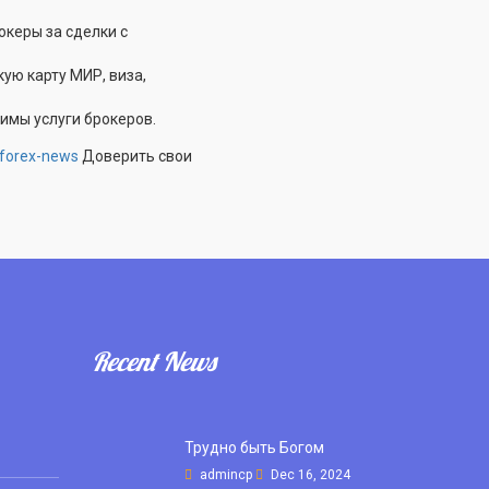
керы за сделки с
ую карту МИР, виза,
имы услуги брокеров.
/forex-news
Доверить свои
Recent News
Трудно быть Богом
admincp
Dec 16, 2024