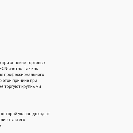
 при анализе торговых
CN-счетах. Так как
я профессионального
о этой причине при
 не торгуют крупными
которой указан доход от
лиента и его
.