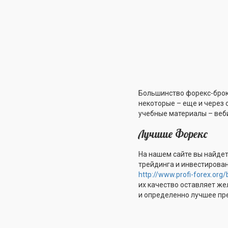
Большинство форекс-брок
некоторые – еще и через
учебные материалы – вебин
Лучшие Форекс
На нашем сайте вы найдет
трейдинга и инвестирован
http://www.profi-forex.org
их качество оставляет ж
и определенно лучшее пр