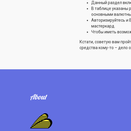
Данный раздел вклю
В таблице указаны 
основными валютны
Авторизируйтесь и 
мастеркард.
Чтобы иметь возмож
Кстати, советую вам прой
средства кому-то – дело 
About