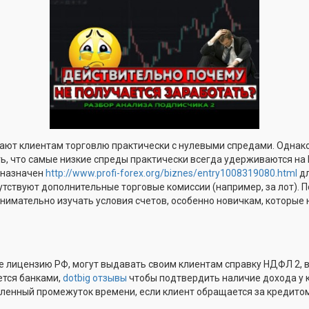
ают клиентам торговлю практически с нулевыми спредами. Однако
ь, что самые низкие спреды практически всегда удерживаются на E
дназначен
http://www.profi-forex.org/biznes/entry1008319080.html
дл
сутствуют дополнительные торговые комиссии (например, за лот). П
нимательно изучать условия счетов, особенно новичкам, которые
лицензию РФ, могут выдавать своим клиентам справку НДФЛ 2, в 
ется банками,
dotbig отзывы
чтобы подтвердить наличие дохода у к
ленный промежуток времени, если клиент обращается за кредитом