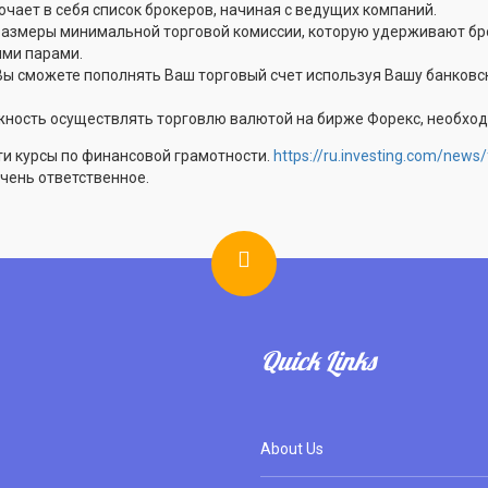
чает в себя список брокеров, начиная с ведущих компаний.
размеры минимальной торговой комиссии, которую удерживают бро
ми парами.
Вы сможете пополнять Ваш торговый счет используя Вашу банковск
ность осуществлять торговлю валютой на бирже Форекс, необход
ти курсы по финансовой грамотности.
https://ru.investing.com/news
очень ответственное.
Quick Links
About Us