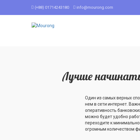
(+88) 01714243180
info@mourong.com
Лучше начинать
Один из самых верных сп
нем в сети интернет. Важ
оперативность банковских
можно будет удобно работ
переходите к минимальном
огромным количеством фи