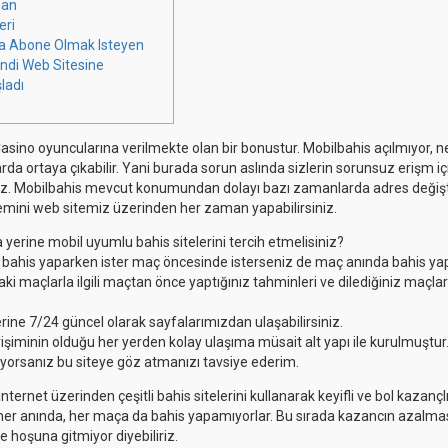
zan
eri
na Abone Olmak Isteyen
Kendi Web Sitesine
ladı
asino oyuncularına verilmekte olan bir bonustur. Mobilbahis açılmıyor, 
rda ortaya çıkabilir. Yani burada sorun aslında sizlerin sorunsuz erişm iç
z. Mobilbahis mevcut konumundan dolayı bazı zamanlarda adres değiştir
lemini web sitemiz üzerinden her zaman yapabilirsiniz.
yerine mobil uyumlu bahis sitelerini tercih etmelisiniz?
bahis yaparken ister maç öncesinde isterseniz de maç anında bahis 
i maçlarla ilgili maçtan önce yaptığınız tahminleri ve dilediğiniz maçla
ilerine 7/24 güncel olarak sayfalarımızdan ulaşabilirsiniz.
işiminin olduğu her yerden kolay ulaşıma müsait alt yapı ile kurulmuştur
yorsanız bu siteye göz atmanızı tavsiye ederim.
ernet üzerinden çeşitli bahis sitelerini kullanarak keyifli ve bol kazançlı 
her anında, her maça da bahis yapamıyorlar. Bu sırada kazancın azalması
e hoşuna gitmiyor diyebiliriz.