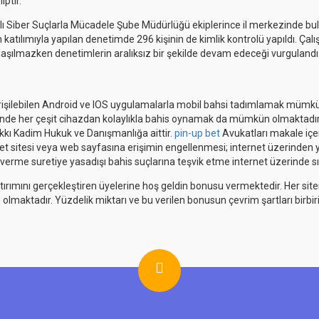
ptir.
ı Siber Suçlarla Mücadele Şube Müdürlüğü ekiplerince il merkezinde bulu
n katılımıyla yapılan denetimde 296 kişinin de kimlik kontrolü yapıldı. Ça
laşılmazken denetimlerin aralıksız bir şekilde devam edeceği vurgulandı
işilebilen Android ve IOS uygulamalarla mobil bahsi tadımlamak mümkün
inde her çeşit cihazdan kolaylıkla bahis oynamak da mümkün olmaktadı
hakkı Kadim Hukuk ve Danışmanlığa aittir.
pin-up bet
Avukatları makale içer
net sitesi veya web sayfasına erişimin engellenmesi; internet üzerinden
rme suretiye yasadışı bahis suçlarına teşvik etme internet üzerinde sık sı
 yatırımını gerçekleştiren üyelerine hoş geldin bonusu vermektedir. Her si
de olmaktadır. Yüzdelik miktarı ve bu verilen bonusun çevrim şartları birbiri