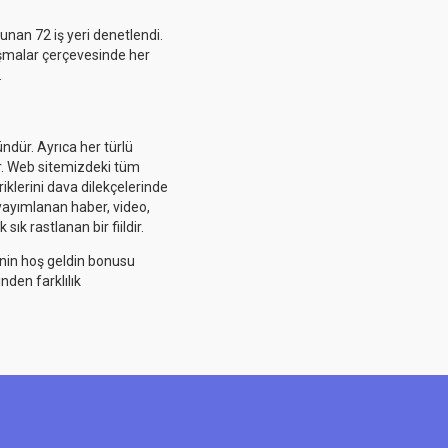
nan 72 iş yeri denetlendi.
lışmalar çerçevesinde her
.
dür. Ayrıca her türlü
r. Web sitemizdeki tüm
iklerini dava dilekçelerinde
 yayımlanan haber, video,
k rastlanan bir fiildir.
tenin hoş geldin bonusu
nden farklılık