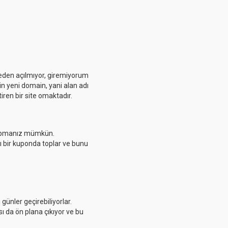
neden açılmıyor, giremiyorum
in yeni domain, yani alan adı
en bir site omaktadır.
yapmanız mümkün.
rı bir kuponda toplar ve bunu
.
günler geçirebiliyorlar.
 da ön plana çıkıyor ve bu