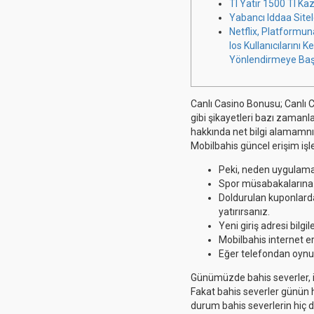
Tl Yatır 1500 Tl Ka
Yabancı Iddaa Sitel
Netflix, Platformu
Ios Kullanıcılarını 
Yönlendirmeye Baş
Canlı Casino Bonusu; Canlı C
gibi şikayetleri bazı zamanla
hakkında net bilgi alamamnı
Mobilbahis güncel erişim iş
Peki, neden uygulama 
Spor müsabakalarına 
Doldurulan kuponlardak
yatırırsanız.
Yeni giriş adresi bilg
Mobilbahis internet er
Eğer telefondan oynu
Günümüzde bahis severler, int
Fakat bahis severler günün 
durum bahis severlerin hiç d