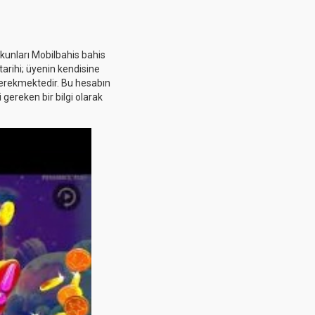
tkunları Mobilbahis bahis
tarihi; üyenin kendisine
i gerekmektedir. Bu hesabın
 gereken bir bilgi olarak