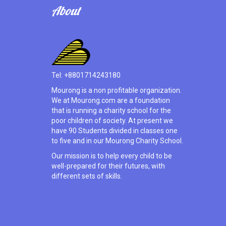
About
Tel: +8801714243180
Mourong is a non profitable organization.
We at Mourong.com are a foundation
that is running a charity school for the
poor children of society. At present we
have 90 Students divided in classes one
to five and in our Mourong Charity School.
Our mission is to help every child to be
well-prepared for their futures, with
different sets of skills.