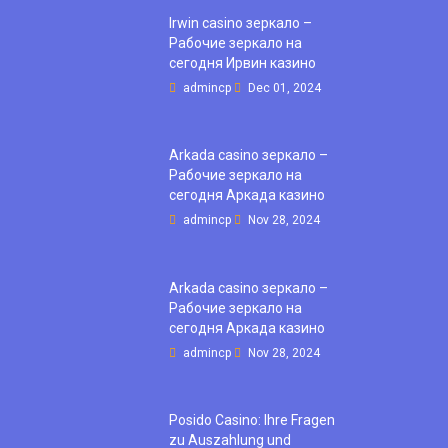
Irwin casino зеркало –
Рабочие зеркало на
сегодня Ирвин казино
admincp
Dec 01, 2024
Arkada casino зеркало –
Рабочие зеркало на
сегодня Аркада казино
admincp
Nov 28, 2024
Arkada casino зеркало –
Рабочие зеркало на
сегодня Аркада казино
admincp
Nov 28, 2024
Posido Casino: Ihre Fragen
zu Auszahlung und