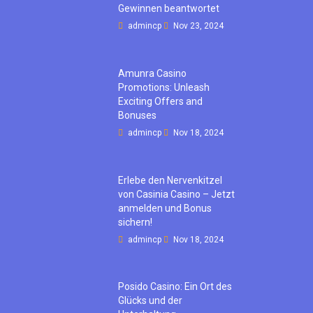
Gewinnen beantwortet
admincp
Nov 23, 2024
Amunra Casino
Promotions: Unleash
Exciting Offers and
Bonuses
admincp
Nov 18, 2024
Erlebe den Nervenkitzel
von Casinia Casino – Jetzt
anmelden und Bonus
sichern!
admincp
Nov 18, 2024
Posido Casino: Ein Ort des
Glücks und der