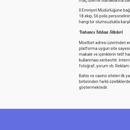
maç izleme olanaklarına sahi
İl Emniyet Müdürlüğüne bağl
18 ekip, 56 polis personelini
hangi bir olumsuzlukla karşı
Yabancı Iddaa Siteleri
Mostbet adresi üzerinden er
platforma uygun site sayes
makale ve içeriklerin telif 
kullanması serbesttir. İnter
fotoğraf, yorum vb. Reklam ve
Bahis ve casino siteleri ilk
birbirinden farklı özellikler
göstermektedir.