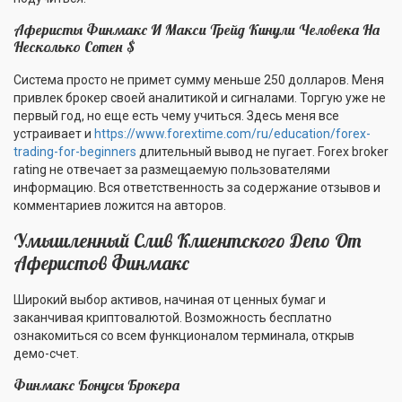
Аферисты Финмакс И Макси Трейд Кинули Человека На
Несколько Сотен $
Система просто не примет сумму меньше 250 долларов. Меня
привлек брокер своей аналитикой и сигналами. Торгую уже не
первый год, но еще есть чему учиться. Здесь меня все
устраивает и
https://www.forextime.com/ru/education/forex-
trading-for-beginners
длительный вывод не пугает. Forex broker
rating не отвечает за размещаемую пользователями
информацию. Вся ответственность за содержание отзывов и
комментариев ложится на авторов.
Умышленный Слив Клиентского Депо От
Аферистов Финмакс
Широкий выбор активов, начиная от ценных бумаг и
заканчивая криптовалютой. Возможность бесплатно
ознакомиться со всем функционалом терминала, открыв
демо-счет.
Финмакс Бонусы Брокера