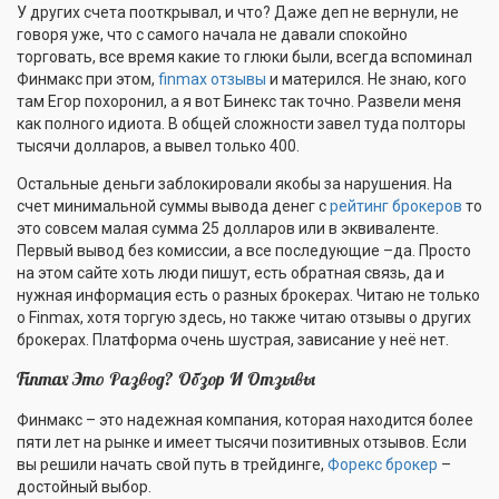
У других счета пооткрывал, и что? Даже деп не вернули, не
говоря уже, что с самого начала не давали спокойно
торговать, все время какие то глюки были, всегда вспоминал
Финмакс при этом,
finmax отзывы
и матерился. Не знаю, кого
там Егор похоронил, а я вот Бинекс так точно. Развели меня
как полного идиота. В общей сложности завел туда полторы
тысячи долларов, а вывел только 400.
Остальные деньги заблокировали якобы за нарушения. На
счет минимальной суммы вывода денег с
рейтинг брокеров
то
это совсем малая сумма 25 долларов или в эквиваленте.
Первый вывод без комиссии, а все последующие –да. Просто
на этом сайте хоть люди пишут, есть обратная связь, да и
нужная информация есть о разных брокерах. Читаю не только
о Finmax, хотя торгую здесь, но также читаю отзывы о других
брокерах. Платформа очень шустрая, зависание у неё нет.
Finmax Это Развод? Обзор И Отзывы
Финмакс – это надежная компания, которая находится более
пяти лет на рынке и имеет тысячи позитивных отзывов. Если
вы решили начать свой путь в трейдинге,
Форекс брокер
–
достойный выбор.