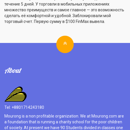
течение 5 дней. У торговли в мобильных приложениях
множество преимуществ и самое главное — это возможность
сделать её комфортной и удобной. Заблокировали мой
торговый счет. Первую сумму в $100 FinMax вывела.
About
Tel: +8801714243180
Mourong is a non profitable organization. We at Mourong.com are
a foundation that is running a charity school for the poor children
of society. At present we have 90 Students divided in classes one