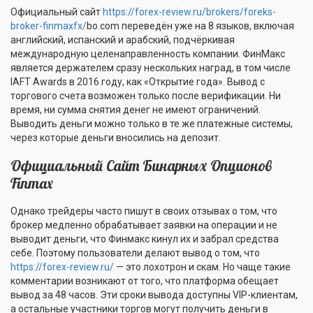
Официальный сайт
https://forex-review.ru/brokers/foreks-
broker-finmaxfx/
bo.com переведён уже на 8 языков, включая
английский, испанский и арабский, подчёркивая
международную целенаправленность компании. ФинМакс
является держателем сразу нескольких наград, в том числе
IAFT Awards в 2016 году, как «Открытие года». Вывод с
торгового счета возможен только после верификации. Ни
время, ни сумма снятия денег не имеют ограничений.
Выводить деньги можно только в те же платежные системы,
через которые деньги вносились на депозит.
Официальный Сайт Бинарных Опционов
Finmax
Однако трейдеры часто пишут в своих отзывах о том, что
брокер медленно обрабатывает заявки на операции и не
выводит деньги, что Финмакс кинул их и забрал средства
себе. Поэтому пользователи делают вывод о том, что
https://forex-review.ru/
— это лохотрон и скам. Но чаще такие
комментарии возникают от того, что платформа обещает
вывод за 48 часов. Эти сроки вывода доступны VIP-клиентам,
а остальные участники торгов могут получить деньги в