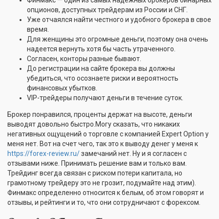
Финмакс — один из самых надежных брокеров бинарных
опционов, доступных трейдерам из России и СНГ.
Уже отчаялся найти честного и удобного брокера в свое
время.
Для женщины это огромные деньги, поэтому она очень
надеется вернуть хотя бы часть утраченного.
Согласен, конторы разные бывают.
До регистрации на сайте брокера вы должны
убедиться, что осознаете риски и вероятность
финансовых убытков.
VIP-трейдеры получают деньги в течение суток.
Брокер понравился, проценты держат на высоте, деньги
выводят довольно быстро.Могу сказать, что никаких
негативных ощущений о торговле с компанией Expert Option у
меня нет. Вот на счет чего, так это к выводу денег у меня к
https://forex-review.ru/
замечаний нет. Ну и я согласен с
отзывами ниже. Принимать решение вам и только вам.
Трейдинг всегда связан с риском потери капитала, но
грамотному трейдеру это не грозит, подумайте над этим).
Финмакс определенно относится к белым, об этом говорят и
отзывы, и рейтинги и то, что они сотрудничают с форексом.