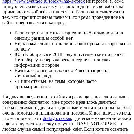
https://www.avatrade.ru/forex/what-is-forex
интересам. Я сама
пишу очень мало, поэтому и своих подписчиков выбирала
примерно с такой же активностью. Если подписываться на
тех, кто строчит отзывы пачками, то время проведённое на
сайте, превращается в каторгу.
Если сидеть и писать ежедневно по 5 отзывов или по
одному, разницы особой нет.
Но, к сожалению, изгнали и заблокировали скорее всего
по делу.
ЮлияСобираясь в 2018 году в путешествие по Санкт-
Петербургу, перерыла весь интернет в поисках
информации о городе.
Начитался отзывов плохих о Zineera запросил
частичный вывод.
• Пиши отзывы, на темы, которые часто
просматриваются.
На двух вышеуказанных сайтах я размещала все свои отзывы
совершенно бесплатно, мне просто нравилось делиться
впечатлениями с другими туристами и читать их отзывы. Это
очень помогало в планировании поездок. И вот, вдруг, узнала,
что есть такой сайт
dotbig отзывы
, где за моё увлечение можно
еще и какую-то копеечку получить. DASHAОТЗОВИК – в
любом случае самый популярный сайт. Если хотите осветить