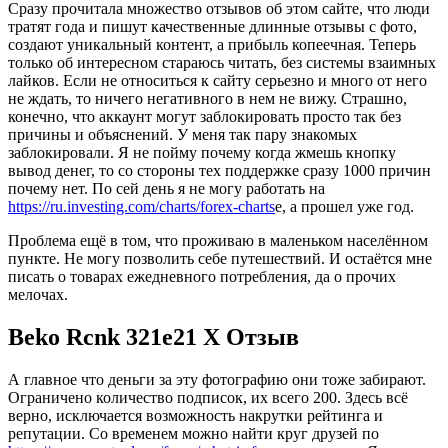
Сразу прочитала множество отзывов об этом сайте, что люди
тратят года и пишут качественные длинные отзывы с фото,
создают уникальный контент, а прибыль копеечная. Теперь
только об интересном стараюсь читать, без системы взаимных
лайков. Если не относиться к сайту серьезно и много от него
не ждать, то ничего негативного в нем не вижу. Страшно,
конечно, что аккаунт могут заблокировать просто так без
причины и объяснений. У меня так пару знакомых
заблокировали. Я не пойму почему когда жмешь кнопку
вывод денег, то со стороны тех поддержке сразу 1000 причин
почему нет. По сей день я не могу работать на
https://ru.investing.com/charts/forex-charts
е, а прошел уже год.
Проблема ещё в том, что проживаю в маленьком населённом
пункте. Не могу позволить себе путешествий. И остаётся мне
писать о товарах ежедневного потребления, да о прочих
мелочах.
Beko Rcnk 321e21 X Отзыв
А главное что деньги за эту фотографию они тоже забирают.
Ограничено количество подписок, их всего 200. Здесь всё
верно, исключается возможность накрутки рейтинга и
репутации. Со временем можно найти круг друзей по