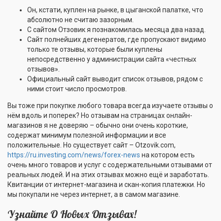
Он, кстати, куплен на рынке, в цыганской палатке, что
абсолютно не считаю зазорным.
С сайтом Отзовик я познакомилась месяца два назад.
Сайт полнейших дегенератов, где пропускают видимо
только те отзывы, которые были куплены
непосредственно у администрации сайта «честных
отзывов».
Официальный сайт выводит список отзывов, рядом с
ними стоит число просмотров.
Вы тоже при покупке любого товара всегда изучаете отзывы о
нём вдоль и поперек? Но отзывам на страницах онлайн-
магазинов я не доверяю – обычно они очень короткие,
содержат минимум полезной информации и все
положительные. Но существует сайт – Otzovik.com,
https://ru.investing.com/news/forex-news
на котором есть
очень много товаров и услуг с содержательными отзывами от
реальных людей. И на этих отзывах можно ещё и заработать.
Квитанции от интернет-магазина и скан-копия платежки. Но
мы покупали не через интернет, а в самом магазине.
Узнайте О Новых Отзывах!