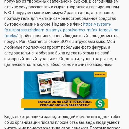
получаю из творожных запеканок и сырков. В сегодняшнем
отзыве хочу рассказать о сырке творожном глазированном
Б.Ю. Посуду мы моем минимум 2 раза в день, а то и чаще,
поэтому гель для мытья- самое востребованное средство
бытовой химии на кухне. Недавно в Фикс
https://system-
fx.ru/porassuzhdaem-o-samyx-populyarnyx-mifax-torgovli-na-
foreks/
Прайсе появился очень бюджетный гель для мытья
посуды Parli Cosmetics серии SOYE Цитрусовый микс. Мои
любимые подписчики просят побольше фото фигуры, а
следовательно, я обязана была сделать отзыв на свой
шикарный новый купальник. Он, кстати, куплен на рынке, в
цыганской палатке, что абсолютно не считаю зазорным.
Ведь лохотронщики разводят людей и им не выгодно чтобы
об их организации писали плохие отзывы, ведь люди умеют
читать и не понесут уже туда свои денежки. Поэтому вопрос