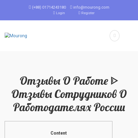
(+88) 01714243180
info@mourong.com
Login
Register
Отзывы О Работе ᐈ
Отзывы Сотрудников О
Работодателях России
Content