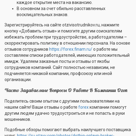
каждое открытие места на вакансию.
В основном за счет обильно расставленных
восклицательных знаков.
Зарегистрируйтесь на сайте otzivisotrudnikov.ru, нажмите
кнопку «Добавить отзыв» и помогите другим соискателям
избежать проблем при трудоустройстве, а работодателям –
скорректировать политику в отношении персонала. На основе
отзывов сотрудников
https://forex.finam.ru/
о работе мы
составляем списки работодателей, имеющих положительный
имидж. Удаляем заказные посты и отзывы от якобы
сотрудников компаний. Сайт полностью независим, не
подчиняется никакой компании, профсоюзу или иной
организации.
Часто Задаваемые Вопросы О Работе В Компании Ozon
Поделитесь своим опытом с другими пользователями на
нашем сайте! Ваши отзывы о работе
forex
компании помогут
другим людям удачно трудоустроиться и не попасть в руки
мошенников.
Подобные обзоры помогают выбрать наилучшего поставщика
услуг.
https://ru.otzyv.com/photos/dotbig-onlayn-broker-