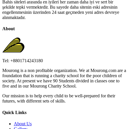
Bahis siteleri arasında en iyileri her zaman daha iyi ve sert bir
şekilde tepki vermektedir. Bu sayede daha sitenin eski adresinin
engellenmesinin üzerinden 24 saat geçmeden yeni adres devreye
alınmaktadır.
About
Tel: +8801714243180
Mourong is a non profitable organization. We at Mourong.com are a
foundation that is running a charity school for the poor children of
society. At present we have 90 Students divided in classes one to
five and in our Mourong Charity School.
Our mission is to help every child to be well-prepared for their
futures, with different sets of skills.
Quick Links
About Us
Gallery