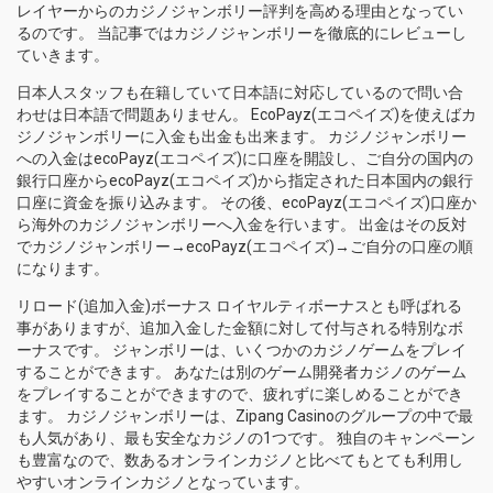
レイヤーからのカジノジャンボリー評判を高める理由となってい
るのです。 当記事ではカジノジャンボリーを徹底的にレビューし
ていきます。
日本人スタッフも在籍していて日本語に対応しているので問い合
わせは日本語で問題ありません。 EcoPayz(エコペイズ)を使えばカ
ジノジャンボリーに入金も出金も出来ます。 カジノジャンボリー
への入金はecoPayz(エコペイズ)に口座を開設し、ご自分の国内の
銀行口座からecoPayz(エコペイズ)から指定された日本国内の銀行
口座に資金を振り込みます。 その後、ecoPayz(エコペイズ)口座か
ら海外のカジノジャンボリーへ入金を行います。 出金はその反対
でカジノジャンボリー→ecoPayz(エコペイズ)→ご自分の口座の順
になります。
リロード(追加入金)ボーナス ロイヤルティボーナスとも呼ばれる
事がありますが、追加入金した金額に対して付与される特別なボ
ーナスです。 ジャンボリーは、いくつかのカジノゲームをプレイ
することができます。 あなたは別のゲーム開発者カジノのゲーム
をプレイすることができますので、疲れずに楽しめることができ
ます。 カジノジャンボリーは、Zipang Casinoのグループの中で最
も人気があり、最も安全なカジノの1つです。 独自のキャンペーン
も豊富なので、数あるオンラインカジノと比べてもとても利用し
やすいオンラインカジノとなっています。