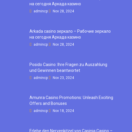
на сегодня Аркада казино
admincp
Nov 28, 2024
Arkada casino зеркало – Рабочие зеркало
на сегодня Аркада казино
admincp
Nov 28, 2024
Posido Casino: Ihre Fragen zu Auszahlung
und Gewinnen beantwortet
admincp
Nov 23, 2024
Amunra Casino Promotions: Unleash Exciting
Offers and Bonuses
admincp
Nov 18, 2024
Erlebe den Nervenkitzel von Casinia Casino –