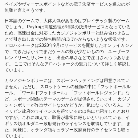
ペイズやヴィーナスポイントなどの電子決済サービスを選ぶのが
無難と言えそうです。
日本語のゲームで、大体人気があるのはプレイテック製のゲーム
でしょう。 Paytraは高速処理が特徴の決済サービスとなっている
ため、高速出金に対応したカジノジャンボリーと組み合わせるこ
とで引き出しまでの待ち時間がほぼかからないような状況です。
アロハシャークは2020年9月にサービスを開始したオンライカジノ
で、できたばかりでまだゲームの数が少ないものの、ユーザーフ
レンドリーなサポートと、出金の早さなどで注目されつつありま
す。 ここではそんなアロハシャークの魅力について詳しく解説し
ています。
カジノジャンボリーには、スポーツベッティングは用意されてい
ません。 ただし、スロットゲームの種類の中に「フットボールル
ール」「ワールドフットボール」「フットボールレジェンド」な
ど、スポーツ関係のテーマのゲームが提供されています。 カジノ
ジャンボリーが詐欺サイトなのかどうか、気になっている人。 フ
ィリピン政府のライセンスを得ているのは先ほど紹介したとおり
ですが、これに加えて、取得が非常に厳しいといわれている、イ
ギリス領オルダニー政府発行のライセンスを取得しています。 ま
た、同様に、オランダ領キュラソー政府発行のライセンスも取っ
ています。