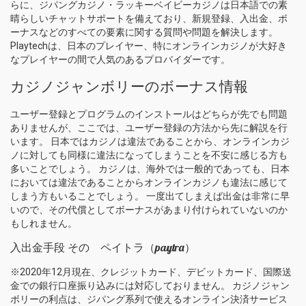
らに、ジパングカジノ・ラッキーベイビーカジノは日本語での素
晴らしいチャットサポートを備えており、新規登録、入出金、ボ
ーナスなどのすべての要素に関する質問や問題を解決します。
Playtechは、日本のプレイヤー、特にオンラインカジノが大好き
なプレイヤーの間で人気のあるプロバイダーです。
カジノジャンボリーのボーナス情報
ユーザー登録とプログラムのインストールはどちらが先でも問題
ありませんが、ここでは、ユーザー登録の方法から先に解説を行
います。 日本ではカジノは違法であることから、オンラインカジ
ノに対しても同様に違法になってしまうことを不安に感じる方も
多いことでしょう。 カジノは、海外では一般的であっても、日本
においては違法であることからオンラインカジノも違法に感じて
しまう方もいることでしょう。 一度出てしまえば出金は非常に早
いので、その代償としてボーナスがあまり付けられていないのか
もしれません。
入出金手段 その ペイトラ（paytra）
※2020年12月現在、クレジットカード、デビットカード、国際送
金での銀行口座振り込みには対応しておりません。 カジノジャン
ボリーの利点は、ジパング系列で使えるオンライン決済サービス