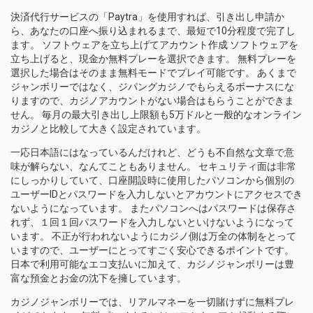
決済代行サービスの「Paytra」を使用すれば、引き出し申請か
ら、あなたの口座へ振り込まれるまで、最短で10分程度で完了し
ます。 ソフトウェアを立ち上げてアカウント作成 ソフトウェアを
立ち上げると、現金か無料プレーを選択できます。 無料プレーを
選択した場合はそのまま無料モードでプレイ可能です。 あくまで
ジャンボリーではなく、ジパングカジノでもらえるボーナスにな
りますので、カジノアカウントがない場合はもらうことができま
せん。 毎月の最大引き出し上限額も5万ドルと一般的なオンライン
カジノと比較して大きく設定されています。
一応日本語にはなっているんだけれど、どうも不自然な文章で意
味が解らない、なんてこともありません。 セキュリティ面は非常
にしっかりしていて、口座開設時に使用したパソコンから個別の
ユーザーIDとパスワードを入力しないとアカウントにアクセスでき
ないようになっています。 またパソコンへはパスワードは保存さ
れず、１回１回パスワードを入力しないといけないようになって
います。 不正が行われないようにカジノ側は万全の体制をとって
いますので、ユーザーにとってすごく安心できるポイントです。
日本で利用可能なエコ支払いに加えて、カジノジャンボリーは豊
富な預金とお金の沈下を擁しています。
カジノジャンボリーでは、リアルマネーを一切賭けずに無料プレ