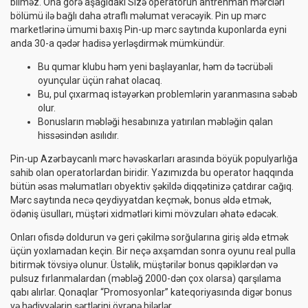
bilməz. Ona görə aşağıdakı Sizə operatorun antrenman mərcləri
bölümü ilə bağlı daha ətraflı məlumat verəcəyik. Pin up mərc
marketlərinə ümumi baxış Pin-up mərc saytında kuponlarda eyni
anda 30-a qədər hadisə yerləşdirmək mümkündür.
Bu qumar klubu həm yeni başlayanlar, həm də təcrübəli
oyunçular üçün rahat olacaq.
Bu, pul çıxarmaq istəyərkən problemlərin yaranmasına səbəb
olur.
Bonusların məbləği hesabınıza yatırılan məbləğin qalan
hissəsindən asılıdır.
Pin-up Azərbaycanlı mərc həvəskarları arasında böyük populyarlığa
sahib olan operatorlardan biridir. Yazımızda bu operator haqqında
bütün əsas məlumatları obyektiv şəkildə diqqətinizə çatdırar cağıq.
Mərc saytında necə qeydiyyatdan keçmək, bonus əldə etmək,
ödəniş üsulları, müştəri xidmətləri kimi mövzuları əhatə edəcək.
Onları ofisdə doldurun və geri çəkilmə sorğularına giriş əldə etmək
üçün yoxlamadan keçin. Bir neçə axşamdan sonra oyunu real pulla
bitirmək tövsiyə olunur. Üstəlik, müştərilər bonus qəpiklərdən və
pulsuz fırlanmalardan (məbləğ 2000-dən çox olarsa) qarşılama
qabı alırlar. Qonaqlar “Promosyonlar” kateqoriyasında digər bonus
və hədiyyələrin şərtlərini öyrənə bilərlər.