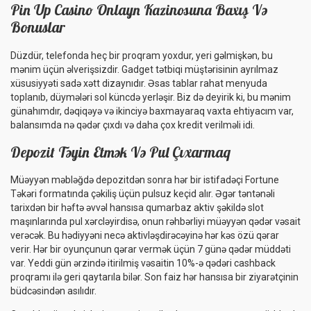
Pin Up Casino Onlayn Kazinosuna Baxış Və
Bonuslar
Düzdür, telefonda heç bir proqram yoxdur, yeri gəlmişkən, bu
mənim üçün əlverişsizdir. Gadget tətbiqi müştərisinin ayrılmaz
xüsusiyyəti sadə xətt dizaynıdır. Əsas tablar rahat menyuda
toplanıb, düymələri sol küncdə yerləşir. Biz də deyirik ki, bu mənim
günahımdır, dəqiqəyə və ikinciyə baxmayaraq vaxta ehtiyacım var,
balansımda nə qədər çıxdı və daha çox kredit verilməli idi.
Depozit Təyin Etmək Və Pul Çıxarmaq
Müəyyən məbləğdə depozitdən sonra hər bir istifadəçi Fortune
Təkəri formatında çəkiliş üçün pulsuz keçid alır. Əgər təntənəli
tarixdən bir həftə əvvəl hansısa qumarbaz aktiv şəkildə slot
maşınlarında pul xərcləyirdisə, onun rəhbərliyi müəyyən qədər vəsait
verəcək. Bu hədiyyəni necə aktivləşdirəcəyinə hər kəs özü qərar
verir. Hər bir oyunçunun qərar vermək üçün 7 günə qədər müddəti
var. Yeddi gün ərzində itirilmiş vəsaitin 10%-ə qədəri cashback
proqramı ilə geri qaytarıla bilər. Son faiz hər hansısa bir ziyarətçinin
büdcəsindən asılıdır.