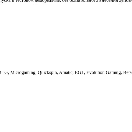
ска в тестовом деморежиме, без обязательного внесения депоз
BTG, Microgaming, Quickspin, Amatic, EGT, Evolution Gaming, Betsof