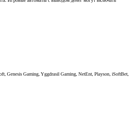
ита. Игровые автоматы с выводом денег могут включать
t, Genesis Gaming, Yggdrasil Gaming, NetEnt, Playson, iSoftBet,