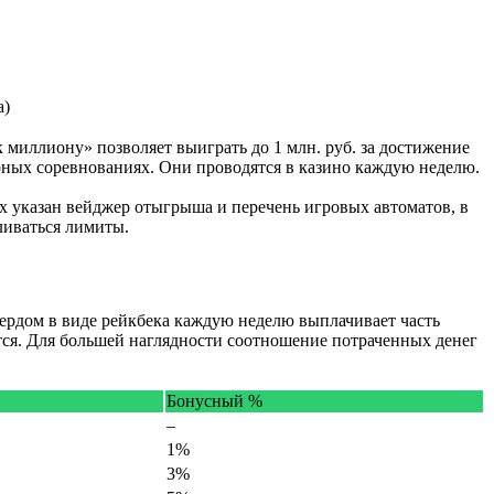
а)
миллиону» позволяет выиграть до 1 млн. руб. за достижение
ирных соревнованиях. Они проводятся в казино каждую неделю.
х указан вейджер отыгрыша и перечень игровых автоматов, в
ливаться лимиты.
кердом в виде рейкбека каждую неделю выплачивает часть
ется. Для большей наглядности соотношение потраченных денег
Бонусный %
–
1%
3%