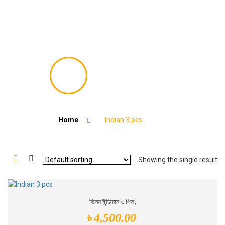
Indian 3 pcs
Home
Indian 3 pcs
Showing the single result
DD
ভিনয় ইন্ডিয়ান ৩ পিস,
O
৳
4,500.00
ART