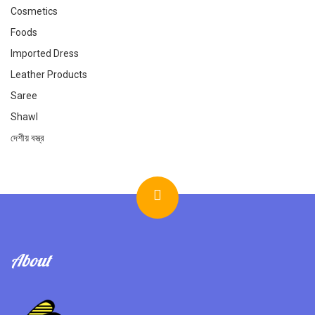
Cosmetics
Foods
Imported Dress
Leather Products
Saree
Shawl
দেশীয় বস্ত্র
About