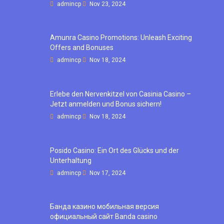
admincp
Nov 23, 2024
Amunra Casino Promotions: Unleash Exciting
Offers and Bonuses
admincp
Nov 18, 2024
Erlebe den Nervenkitzel von Casinia Casino –
Jetzt anmelden und Bonus sichern!
admincp
Nov 18, 2024
Posido Casino: Ein Ort des Glücks und der
Unterhaltung
admincp
Nov 17, 2024
Банда казино мобильная версия
официальный сайт Banda casino