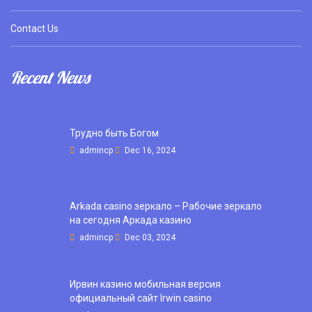
Contact Us
Recent News
Трудно быть Богом
admincp
Dec 16, 2024
Arkada casino зеркало – Рабочие зеркало
на сегодня Аркада казино
admincp
Dec 03, 2024
Ирвин казино мобильная версия
официальный сайт Irwin casino