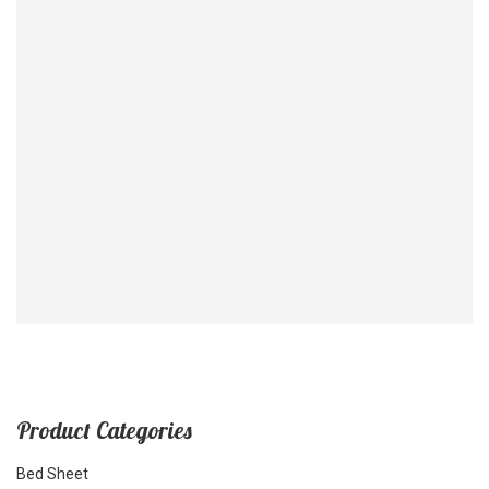
Product Categories
Bed Sheet