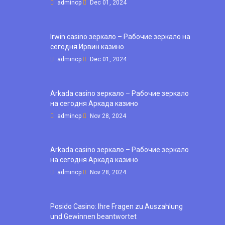
admincp
Dec 01, 2024
Irwin casino зеркало – Рабочие зеркало на
сегодня Ирвин казино
admincp
Dec 01, 2024
Arkada casino зеркало – Рабочие зеркало
на сегодня Аркада казино
admincp
Nov 28, 2024
Arkada casino зеркало – Рабочие зеркало
на сегодня Аркада казино
admincp
Nov 28, 2024
Posido Casino: Ihre Fragen zu Auszahlung
und Gewinnen beantwortet