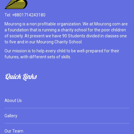
Tel: +8801714243180
Mourong is a non profitable organization. We at Mourong.com are
a foundation that is running a charity school for the poor children
of society. At present we have 90 Students divided in classes one
to five and in our Mourong Charity School.
Our mission is to help every child to be well-prepared for their
futures, with different sets of skills.
Quick Links
About Us
Gallery
Our Team