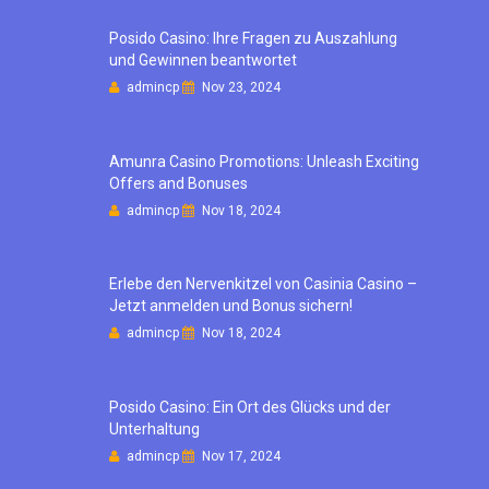
Posido Casino: Ihre Fragen zu Auszahlung
und Gewinnen beantwortet
admincp
Nov 23, 2024
Amunra Casino Promotions: Unleash Exciting
Offers and Bonuses
admincp
Nov 18, 2024
Erlebe den Nervenkitzel von Casinia Casino –
Jetzt anmelden und Bonus sichern!
admincp
Nov 18, 2024
Posido Casino: Ein Ort des Glücks und der
Unterhaltung
admincp
Nov 17, 2024