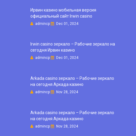
Ирвин казино мобильная версия
официальный сайт Irwin casino
admincp
Dec 01, 2024
Irwin casino зеркало – Рабочие зеркало на
сегодня Ирвин казино
admincp
Dec 01, 2024
Arkada casino зеркало – Рабочие зеркало
на сегодня Аркада казино
admincp
Nov 28, 2024
Arkada casino зеркало – Рабочие зеркало
на сегодня Аркада казино
admincp
Nov 28, 2024