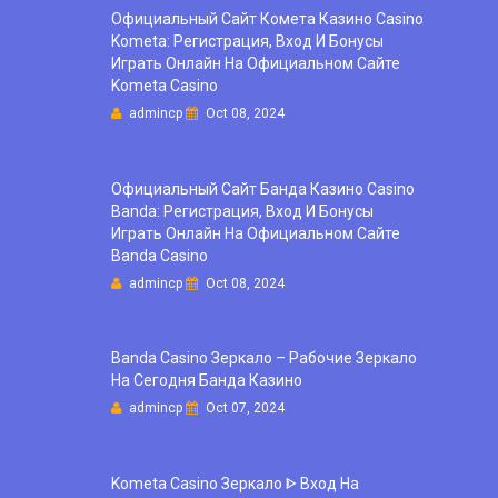
Официальный Сайт Комета Казино Casino
Kometa: Регистрация, Вход И Бонусы ️
Играть Онлайн На Официальном Сайте
Kometa Casino
admincp
Oct 08, 2024
Официальный Сайт Банда Казино Casino
Banda: Регистрация, Вход И Бонусы ️
Играть Онлайн На Официальном Сайте
Banda Casino
admincp
Oct 08, 2024
Banda Casino Зеркало – Рабочие Зеркало
На Сегодня Банда Казино
admincp
Oct 07, 2024
Kometa Casino Зеркало ᐈ Вход На