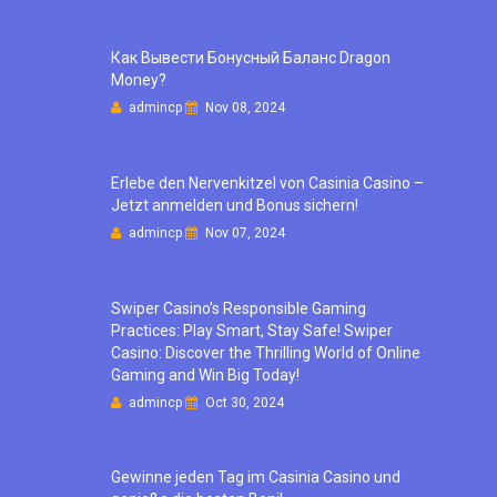
Как Вывести Бонусный Баланс Dragon
Money?
admincp
Nov 08, 2024
Erlebe den Nervenkitzel von Casinia Casino –
Jetzt anmelden und Bonus sichern!
admincp
Nov 07, 2024
Swiper Casino’s Responsible Gaming
Practices: Play Smart, Stay Safe! Swiper
Casino: Discover the Thrilling World of Online
Gaming and Win Big Today!
admincp
Oct 30, 2024
Gewinne jeden Tag im Casinia Casino und