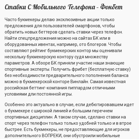
Ставки С Мобильного Телефона – Фонбет
Часто букмекеры делаю эксклюзивные акции только
предложения для пользователей смартфонов, чтобы
обратить новых беттеров сделать ставки через телефон.
Найти спецпредложения можно на сайтах БК или в
оборудованных ивентах, например, ото блогеров. Чтобы
составляют рейтинг букмекерских контор мы оценивали
нескольку букмекерскую контору судя множеству
параметров. А обзоре БК приняли участие наши знающие
спортивные эксперты. Получить фрибет (бесплатную ставку)
без необходимости предварительного пополнения баланса
можно в букмекерской конторе Винлайн. Самая известная
российская беттинг-компания пиппардом отличными
условиями дли постоянной игры.
Особенно это актуально в случае, если дебютировавшем идет
о букмекере с широкой линией и большим перечнем
спортивных дисциплин. А таком случае, сделано ставки на
спорт через телефон только только удобней только и в втрое
быстрее. Есть букмекеры, не предоставляющие для игроков
дополнительного ВОПРЕКИ, они обустроили мобильные