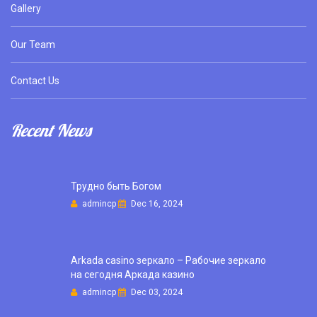
Gallery
Our Team
Contact Us
Recent News
Трудно быть Богом
admincp
Dec 16, 2024
Arkada casino зеркало – Рабочие зеркало
на сегодня Аркада казино
admincp
Dec 03, 2024