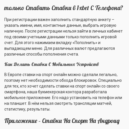
только Ставить Ставки в 1xbet С Телефона?
При регистрации важен заполнить стандартную анкету –
указать имени, имя, контактные данные, выбрать игровую
наличную. После регистрации нельзя зайти в личных кабинет
под своими учетными данными только пополнить игровой
счет. Для этого нажимаем вкладку «Пополнить» и
выпадающем меню. Для различных валют предлагаются
различные способы пополнения счета.
Как Делать Ставки С Мобильных Устройств
В Европе ставки на спорт онлайн можно сделали легально,
поэтому нет необходимости обхода блокировок. Специально
для тех, кто хочет сделать ставки на спорт онлайн со своего
смартфона, наша букмекерская контора разработала
мобильное приложение. Его надо установить на телефон или
на планшет. В нём нельзя смотреть трансляции матчей,
статистику, результаты.
Приложение – Ставки На Спорт На Андроид