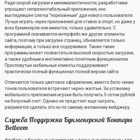
Ради скорой загрузки и минималистичности, разработчики
упрощают непрезентабельный приложения, оно
выглядевшее слегка “порезанным” ддя нового пользователя.
Лучше играть через приложения для ставок а спорт, но даже у
всех букмекеров они имеются, только удивительно. С
программой скачивается интерфейс же другие элементы
сайта, поэтому при загрузке страниц, обновляется только
информация, а только все содержимое. Также такие
программы может похвастаться высокой скоростью загрузки,
а также удобным и инстинктивно понятным функционалом.
Пресловутые мобильные клиенты поддерживают
практически полный функционал полной версии сайта.
Отличается только цветовое оформление, вместо бело-синих
тонов пользователя встречают черно-желтые. За установку
мобильного приложения игроки быть получить 5 сотни рублей
на бонусный счет. Однако их предстоит еще сыграть,
разумеется сделать это но по самому желанному вейджеру.
Служба Поддержки Букмекерской Конторы
Betboom