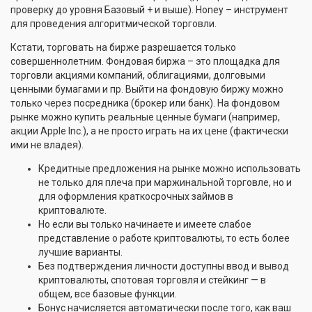
проверку до уровня Базовый + и выше). Honey – инструмент
для проведения алгоритмической торговли.
Кстати, торговать на бирже разрешается только
совершеннолетним. Фондовая биржа – это площадка для
торговли акциями компаний, облигациями, долговыми
ценными бумагами и пр. Выйти на фондовую биржу можно
только через посредника (брокер или банк). На фондовом
рынке можно купить реальные ценные бумаги (например,
акции Apple Inc.), а не просто играть на их цене (фактически
ими не владея).
Кредитные предложения на рынке можно использовать
не только для плеча при маржинальной торговле, но и
для оформления краткосрочных займов в
криптовалюте.
Но если вы только начинаете и имеете слабое
представление о работе криптовалюты, то есть более
лучшие варианты.
Без подтверждения личности доступны ввод и вывод
криптовалюты, спотовая торговля и стейкинг — в
общем, все базовые функции.
Бонус начисляется автоматически после того, как ваш