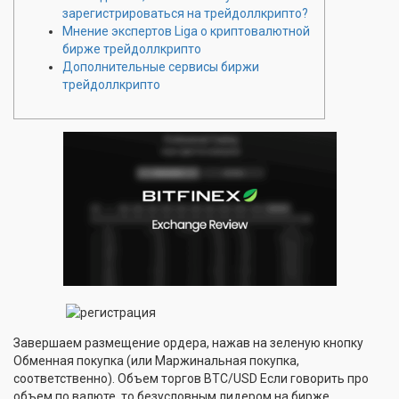
зарегистрироваться на трейдоллкрипто?
Мнение экспертов Liga о криптовалютной
бирже трейдоллкрипто
Дополнительные сервисы биржи
трейдоллкрипто
Завершаем размещение ордера, нажав на зеленую кнопку
Обменная покупка (или Маржинальная покупка,
соответственно). Объем торгов BTC/USD Если говорить про
объем по валюте, то безусловным лидером на бирже