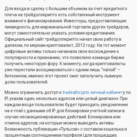
Для входа в сделку с большим объемом за счет кредитного
плеча на трейдоллкрипто есть собственный инструмент
взаимного финансирования. Инвесторы, предоставляющие
ликвидность для маржинальной торговли других трейдеров,
могут самостоятельно указать условия кредитования.
Официальный сайт трейдоллкрипто начал свою работу в
далеком, по меркам криптовалют, 2012 году. На тот момент
цифровые активы только начинали свое восхождение к
популярности и признанию, что позволило команде биржи
получить некоторую фору. К моменту, когда криптовалюты
уже перестали ассоциироваться с одним лишь “папой” –
биткоином, именно этот проект смог заполучить львиную
долю пользователей.
Можно ограничить доступ к
tradeallcrypto личный кабинет
у по
IP, указав один, несколько адресов или целый диапазон. При
каждом входе пользователю будет приходить уведомление
на e-mail с данными об IP для блокировки учетной записи в
случае несанкционированных действий. Блокировка или
отмена адресов, на которые можно выводить активы.
Возможность публикации «Пульсов» с составом кошелька и
процентным соотношением портфеля (для прошедших