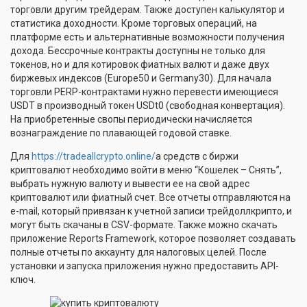
торговли другим трейдерам. Также доступен калькулятор и
статистика доходности. Кроме торговых операций, на
платформе есть и альтернативные возможности получения
дохода. Бессрочные контракты доступны не только для
токенов, но и для котировок фиатных валют и даже двух
биржевых индексов (Europe50 и Germany30). Для начала
торговли PERP-контрактами нужно перевести имеющиеся
USDT в производный токен USDt0 (свободная конвертация).
На приобретенные свопы периодически начисляется
вознаграждение по плавающей годовой ставке.
Для
https://tradeallcrypto.online/
а средств с биржи
криптовалют необходимо войти в меню “Кошелек – Снять”,
выбрать нужную валюту и вывести ее на свой адрес
криптовалют или фиатный счет. Все отчеты отправляются на
e-mail, который привязан к учетной записи трейдоллкрипто, и
могут быть скачаны в CSV-формате. Также можно скачать
приложение Reports Framework, которое позволяет создавать
полные отчеты по аккаунту для налоговых целей. После
установки и запуска приложения нужно предоставить API-
ключ.