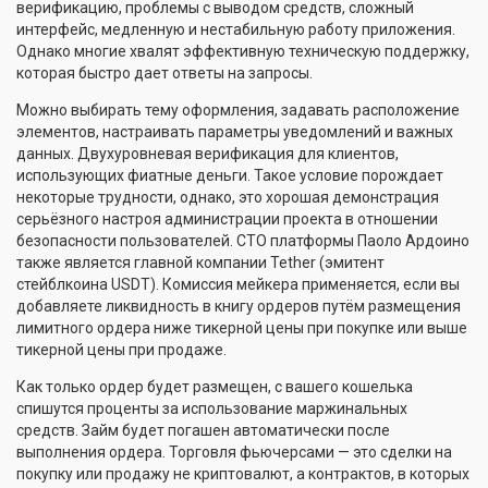
верификацию, проблемы с выводом средств, сложный
интерфейс, медленную и нестабильную работу приложения.
Однако многие хвалят эффективную техническую поддержку,
которая быстро дает ответы на запросы.
Можно выбирать тему оформления, задавать расположение
элементов, настраивать параметры уведомлений и важных
данных. Двухуровневая верификация для клиентов,
использующих фиатные деньги. Такое условие порождает
некоторые трудности, однако, это хорошая демонстрация
серьёзного настроя администрации проекта в отношении
безопасности пользователей. CTO платформы Паоло Ардоино
также является главной компании Tether (эмитент
стейблкоина USDT). Комиссия мейкера применяется, если вы
добавляете ликвидность в книгу ордеров путём размещения
лимитного ордера ниже тикерной цены при покупке или выше
тикерной цены при продаже.
Как только ордер будет размещен, с вашего кошелька
спишутся проценты за использование маржинальных
средств. Займ будет погашен автоматически после
выполнения ордера. Торговля фьючерсами — это сделки на
покупку или продажу не криптовалют, а контрактов, в которых