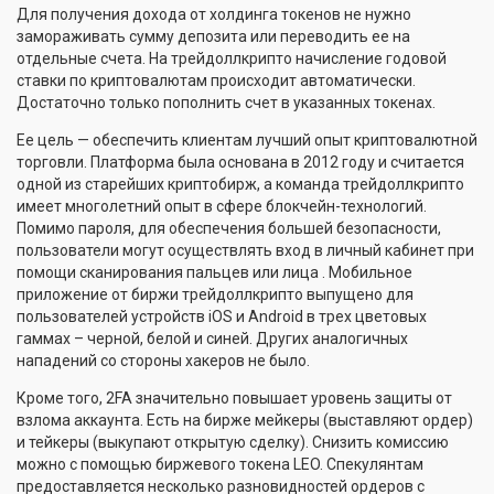
Для получения дохода от холдинга токенов не нужно
замораживать сумму депозита или переводить ее на
отдельные счета. На трейдоллкрипто начисление годовой
ставки по криптовалютам происходит автоматически.
Достаточно только пополнить счет в указанных токенах.
Ее цель — обеспечить клиентам лучший опыт криптовалютной
торговли. Платформа была основана в 2012 году и считается
одной из старейших криптобирж, а команда трейдоллкрипто
имеет многолетний опыт в сфере блокчейн-технологий.
Помимо пароля, для обеспечения большей безопасности,
пользователи могут осуществлять вход в личный кабинет при
помощи сканирования пальцев или лица . Мобильное
приложение от биржи трейдоллкрипто выпущено для
пользователей устройств iOS и Android в трех цветовых
гаммах – черной, белой и синей. Других аналогичных
нападений со стороны хакеров не было.
Кроме того, 2FA значительно повышает уровень защиты от
взлома аккаунта. Есть на бирже мейкеры (выставляют ордер)
и тейкеры (выкупают открытую сделку). Снизить комиссию
можно с помощью биржевого токена LEO. Спекулянтам
предоставляется несколько разновидностей ордеров с