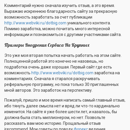
Комментарий нужно сначала изучить отзыв, а это время.
Выражаю искреннюю благодарность сайту за прекрасную
возможность заработать за счет публикации
http://www.webviki.ru/dotbig.com
уникального контента.
Помимо заработка, можно почитать много интересной
информации и познакомиться с другими участниками сайта.
Примеры Внедрения Сервиса На Крупных
Это уже моя вторая попытка начать работать на этом сайте.
Полноценной работой это конечно не назовешь, но
подработка очень даже хорошая. Первый сайт где есть
возможность
http://www.webviki.ru/dotbig.com
заработка на
комментариях. Сначала я старался раскручивать
реферальную программу, но пока только 30 приглашенных
мной авторов. Это заработок на перспективу.
Пожалуй, пришло и мое время написать самый главный отзыв,
ибо тянуть далее смысла нет и вряд ли что-то кардинально
изменится. На сайте я уже более шести лет, и казалось, бы
должна была стать миллионером, но нет. Позвольте
рассказать вам мою историю. Прощальный отзыв
irecommend. Мои советы по поводу
Форекс
ведения