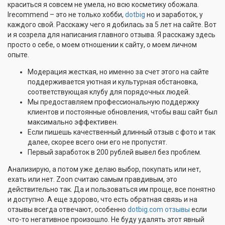
краситься я совсем не умела, но всю косметику обожала.
Irecommend – это не только хобби,
dotbig
но и заработок, у
каждого свой. Расскажу чего я добилась за 5 лет на сайте. Вот
и я созрела для написания главного отзыва. Я расскажу здесь
просто о себе, о моем отношении к сайту, о моем личном
опыте.
Модерация жесткая, но именно за счет этого на сайте
поддерживается уютная и культурная обстановка,
соответствующая клубу для порядочных людей.
Мы предоставляем профессиональную поддержку
клиентов и постоянные обновления, чтобы ваш сайт был
максимально эффективен.
Если пишешь качественный длинный отзыв с фото и так
далее, скорее всего они его не пропустят.
Первый заработок в 200 рублей вывел без проблем.
Анализирую, а потом уже делаю выбор, покупать или нет,
ехать или нет. Zoon считаю самым правдивым, это
действительно так. Да и пользоваться им проще, все понятно
и доступно. А еще здорово, что есть обратная связь и на
отзывы всегда отвечают, особенно
dotbig.com отзывы
если
что-то негативное произошло. Не буду удалять этот явный