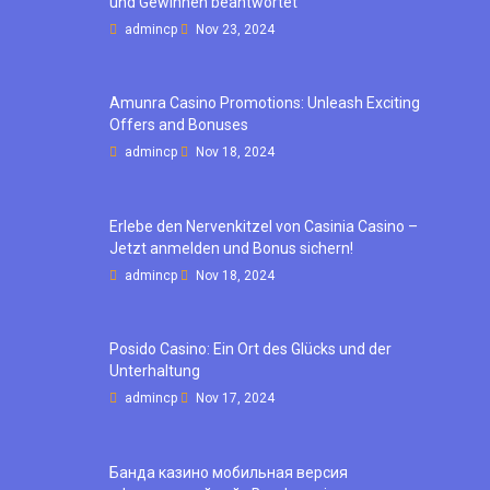
und Gewinnen beantwortet
admincp
Nov 23, 2024
Amunra Casino Promotions: Unleash Exciting
Offers and Bonuses
admincp
Nov 18, 2024
Erlebe den Nervenkitzel von Casinia Casino –
Jetzt anmelden und Bonus sichern!
admincp
Nov 18, 2024
Posido Casino: Ein Ort des Glücks und der
Unterhaltung
admincp
Nov 17, 2024
Банда казино мобильная версия