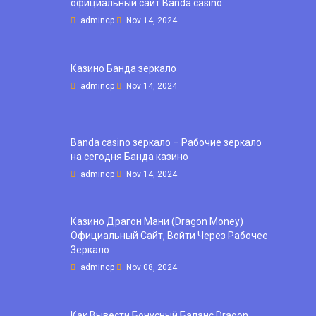
официальный сайт Banda casino
admincp
Nov 14, 2024
Казино Банда зеркало
admincp
Nov 14, 2024
Banda casino зеркало – Рабочие зеркало
на сегодня Банда казино
admincp
Nov 14, 2024
Казино Драгон Мани (Dragon Money)
Официальный Сайт, Войти Через Рабочее
Зеркало
admincp
Nov 08, 2024
Как Вывести Бонусный Баланс Dragon