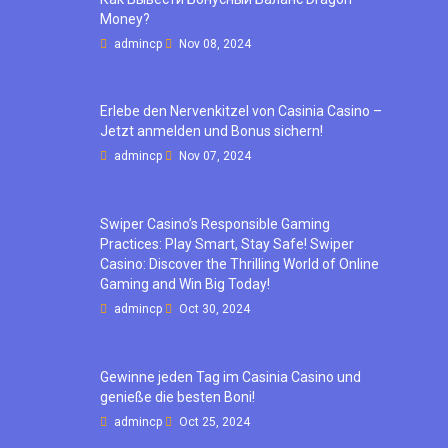
Money?
admincp
Nov 08, 2024
Erlebe den Nervenkitzel von Casinia Casino –
Jetzt anmelden und Bonus sichern!
admincp
Nov 07, 2024
Swiper Casino’s Responsible Gaming
Practices: Play Smart, Stay Safe! Swiper
Casino: Discover the Thrilling World of Online
Gaming and Win Big Today!
admincp
Oct 30, 2024
Gewinne jeden Tag im Casinia Casino und
genieße die besten Boni!
admincp
Oct 25, 2024